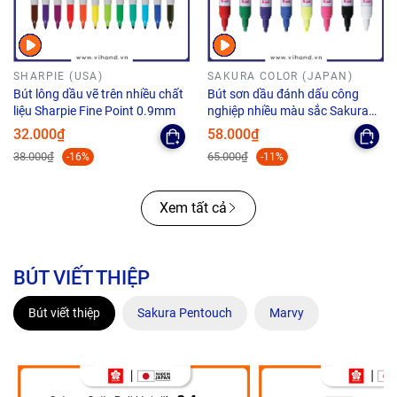
SHARPIE (USA)
SAKURA COLOR (JAPAN)
Bút lông dầu vẽ trên nhiều chất
Bút sơn dầu đánh dấu công
liệu Sharpie Fine Point 0.9mm
nghiệp nhiều màu sắc Sakura
Paint Marker Medium Point -
32.000₫
58.000₫
Ngòi 2.0mm
38.000₫
65.000₫
-16%
-11%
Xem tất cả
BÚT VIẾT THIỆP
Bút viết thiệp
Sakura Pentouch
Marvy