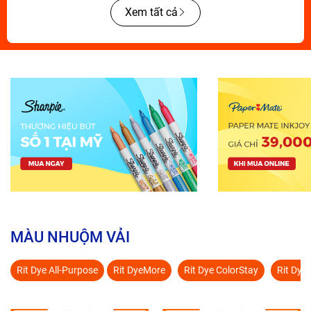
Xem tất cả
MÀU NHUỘM VẢI
Rit Dye All-Purpose
Rit DyeMore
Rit Dye ColorStay
Rit Dye