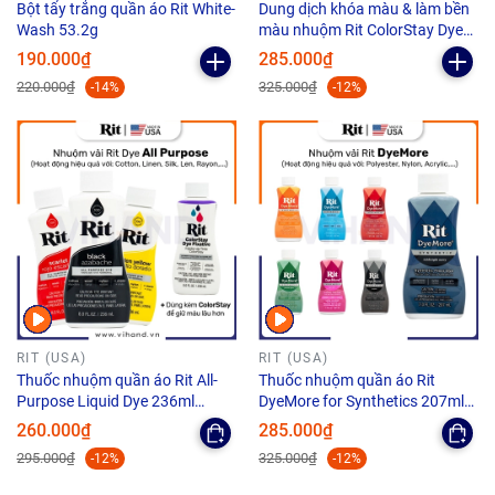
Bột tẩy trắng quần áo Rit White-
Dung dịch khóa màu & làm bền
Wash 53.2g
màu nhuộm Rit ColorStay Dye
Fixative - 236ml
190.000₫
285.000₫
220.000₫
325.000₫
-14%
-12%
RIT (USA)
RIT (USA)
Thuốc nhuộm quần áo Rit All-
Thuốc nhuộm quần áo Rit
Purpose Liquid Dye 236ml
DyeMore for Synthetics 207ml
(Dạng lỏng)
(Dạng lỏng)
260.000₫
285.000₫
295.000₫
325.000₫
-12%
-12%