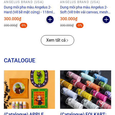
ANGELUS BRAND (USA)
ANGELUS BRAND (USA)
Dung môi pha màu Angelus 2-
Dung môi pha màu Angelus 2-
Hard (Vẽ bề mặt cứng) - 118ml
Soft (Vẽ trên vải canvas, mesh) -
(4Oz)
118ml (4Oz)
300.000₫
300.000₫
330.000₫
330.000₫
-9%
-9%
Xem tất cả
CATALOGUE
(Catalogue) APPLE
(Catalogue) FOLKART: