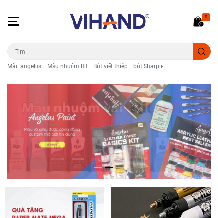
0
Màu angelus
Màu nhuộm Rit
Bút viết thiệp
bút Sharpie