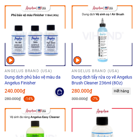
ANGELUS BRAND (USA)
ANGELUS BRAND (USA)
Dung dịch phủ bảo vệ màu da
Dung dịch tẩy rửa cọ vẽ Angelus
Angelus Finisher
Brush Cleaner 236ml (8Oz)
240.000₫
280.000₫
Hết hàng
280.000₫
300.000₫
-14%
-7%