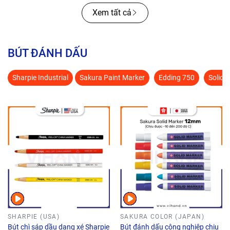
Xem tất cả
BÚT ĐÁNH DẤU
Sharpie Industrial
Sakura Paint Marker
Edding 750
Solid 
SHARPIE (USA)
SAKURA COLOR (JAPAN)
Bút chì sáp dầu dạng xé Sharpie
Bút đánh dấu công nghiệp chịu