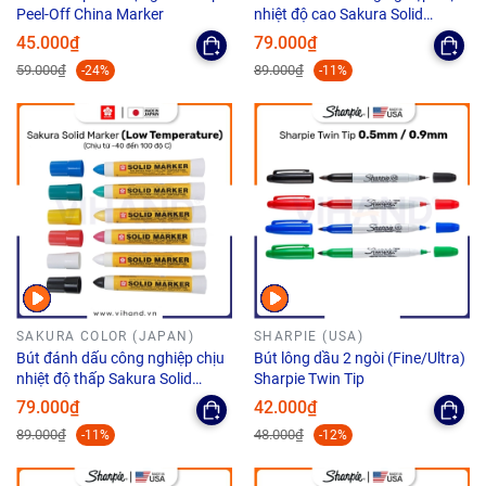
Peel-Off China Marker
nhiệt độ cao Sakura Solid
Marker High Temperature - Ngòi
45.000₫
79.000₫
12.0mm
59.000₫
89.000₫
-24%
-11%
SAKURA COLOR (JAPAN)
SHARPIE (USA)
Bút đánh dấu công nghiệp chịu
Bút lông dầu 2 ngòi (Fine/Ultra)
nhiệt độ thấp Sakura Solid
Sharpie Twin Tip
Marker Low Temperature
79.000₫
42.000₫
12.0mm
89.000₫
48.000₫
-11%
-12%