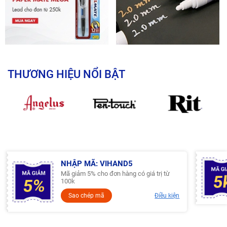
THƯƠNG HIỆU NỔI BẬT
NHẬP MÃ: VIHAND5
Mã giảm 5% cho đơn hàng có giá trị từ
100k
Sao chép mã
Điều kiện