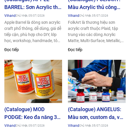
BARREL: Sơn Acrylic thủ
Màu Acrylic thủ công
công phổ đến từ Mỹ
cao cấp đến từ Mỹ (USA)
Vihand
Vihand
Chủ Nhật, 05/07/2026
Chủ Nhật, 05/07/2026
(USA)
Apple Barrel là dòng sơn acrylic
FolkArt là thương hiệu sơn
craft phổ thông, dễ dùng, giá dễ
acrylic craft thuộc Plaid, tập
tiếp cận, phù hợp cho DIY, lớp
trung vào các dòng Acrylic
học, workshop, handmade, tô
Matte, Multi-Surface, Metallic,
tượng, vẽ...
Glitter, Specialty, Glass, Neon &
Đọc tiếp
Đọc tiếp
Glow, Home Decor...
(Catalogue) MOD
(Catalogue) ANGELUS:
PODGE: Keo đa năng 3
Màu sơn, custom da, vải
trong 1 hàng đầu Thế
đến từ Mỹ (USA)
Vihand
Vihand
Chủ Nhật, 05/07/2026
Chủ Nhật, 05/07/2026