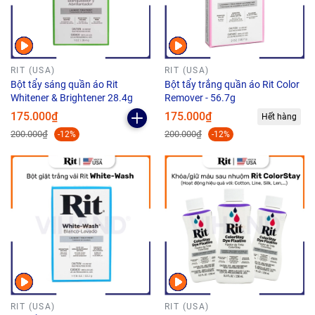
RIT (USA)
RIT (USA)
Bột tẩy sáng quần áo Rit
Bột tẩy trắng quần áo Rit Color
Whitener & Brightener 28.4g
Remover - 56.7g
175.000₫
175.000₫
Hết hàng
200.000₫
200.000₫
-12%
-12%
RIT (USA)
RIT (USA)