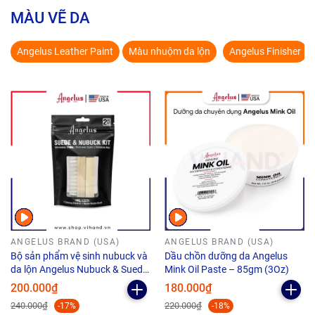
MÀU VẼ DA
Angelus Leather Paint
Màu nhuộm da lộn
Angelus Finisher
ANGELUS BRAND (USA)
ANGELUS BRAND (USA)
Bộ sản phẩm vệ sinh nubuck và
Dầu chồn dưỡng da Angelus
da lộn Angelus Nubuck & Suede
Mink Oil Paste – 85gm (3Oz)
Kit cao cấp
200.000₫
180.000₫
240.000₫
220.000₫
-17%
-18%