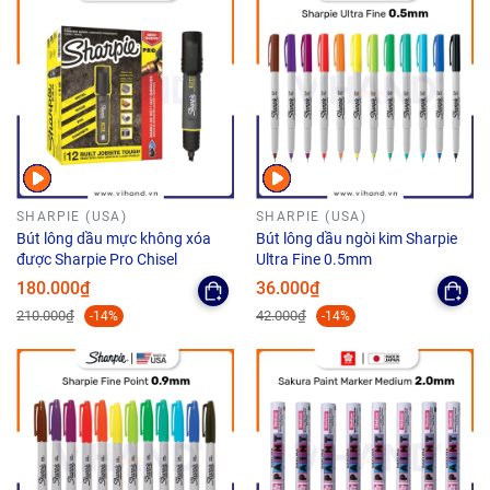
SHARPIE (USA)
SHARPIE (USA)
Bút lông dầu mực không xóa
Bút lông dầu ngòi kim Sharpie
được Sharpie Pro Chisel
Ultra Fine 0.5mm
180.000₫
36.000₫
210.000₫
42.000₫
-14%
-14%