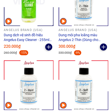
ANGELUS BRAND (USA)
ANGELUS BRAND (USA)
Dung dịch vệ sinh đồ hiệu
Dung môi pha loãng màu
Angelus Easy Cleaner - 255ml
Angelus 2-Thin (Dùng cho
(8.6Oz)
Airbrush) - 118ml (4Oz)
220.000₫
300.000₫
260.000₫
330.000₫
-15%
-9%