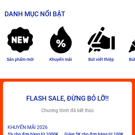
DANH MỤC NỔI BẬT
Sản phẩm mới
Khuyến mãi
Bút viết thiệp
Bú
FLASH SALE, ĐỪNG BỎ LỠ!!
Chương trình đã kết thúc
KHUYẾN MÃI 2026
hàng từ 1000K
Giảm 5K cho đơn hàng từ 100K
Tặng bút Paper Ma