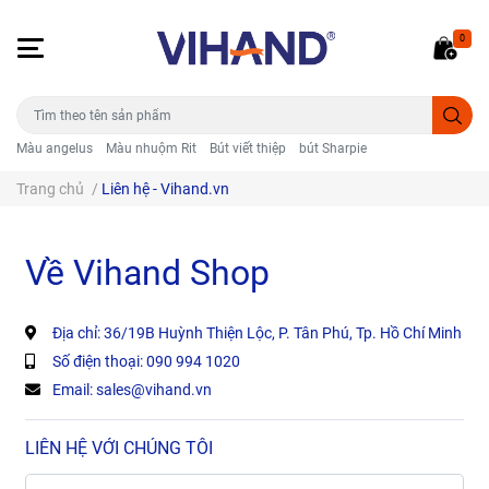
0
Màu angelus
Màu nhuộm Rit
Bút viết thiệp
bút Sharpie
Trang chủ
/
Liên hệ - Vihand.vn
Về Vihand Shop
Địa chỉ:
36/19B Huỳnh Thiện Lộc, P. Tân Phú, Tp. Hồ Chí Minh
Số điện thoại:
090 994 1020
Email:
sales@vihand.vn
LIÊN HỆ VỚI CHÚNG TÔI