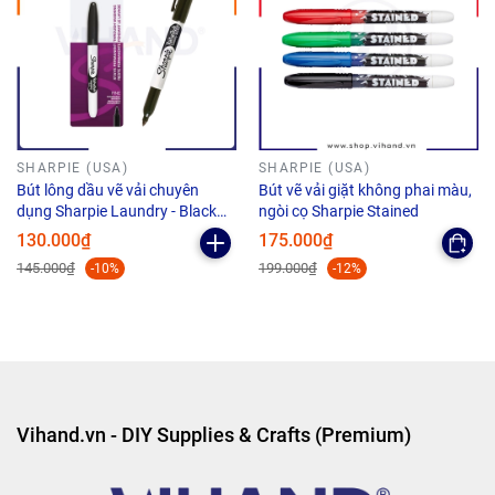
SHARPIE (USA)
SHARPIE (USA)
Bút lông dầu vẽ vải chuyên
Bút vẽ vải giặt không phai màu,
dụng Sharpie Laundry - Black
ngòi cọ Sharpie Stained
(Màu đen)
130.000₫
175.000₫
145.000₫
199.000₫
-10%
-12%
Vihand.vn - DIY Supplies & Crafts (Premium)