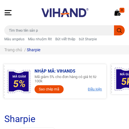
0
Màu angelus
Màu nhuộm Rit
Bút viết thiệp
bút Sharpie
Trang chủ
/
Sharpie
NHẬP MÃ: VIHAND5
Mã giảm 5% cho đơn hàng có giá trị từ
100k
Sao chép mã
Điều kiện
Sharpie