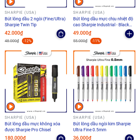
SHARPIE (USA)
SHARPIE (USA)
Bút lông dầu 2 ngòi (Fine/Ultra)
Bút lông dầu mực chịu nhiệt độ
Sharpie Twin Tip
cao Sharpie Industrial - Black
(Màu đen)
42.000₫
49.000₫
48.000₫
55.000₫
-12%
-11%
SHARPIE (USA)
SHARPIE (USA)
Bút lông dầu mực không xóa
Bút lông dầu ngòi kim Sharpie
được Sharpie Pro Chisel
Ultra Fine 0.5mm
180.000₫
36.000₫