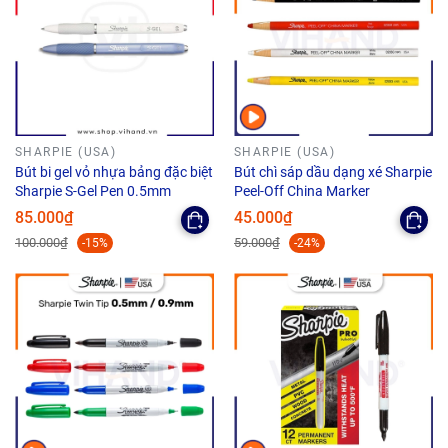
SHARPIE (USA)
SHARPIE (USA)
Bút bi gel vỏ nhựa bảng đặc biệt
Bút chì sáp dầu dạng xé Sharpie
Sharpie S-Gel Pen 0.5mm
Peel-Off China Marker
85.000₫
45.000₫
100.000₫
59.000₫
-15%
-24%