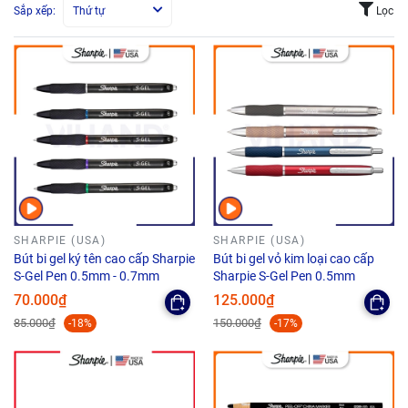
Sắp xếp:
Thứ tự
Lọc
SHARPIE (USA)
SHARPIE (USA)
Bút bi gel ký tên cao cấp Sharpie
Bút bi gel vỏ kim loại cao cấp
S-Gel Pen 0.5mm - 0.7mm
Sharpie S-Gel Pen 0.5mm
70.000₫
125.000₫
85.000₫
150.000₫
-18%
-17%