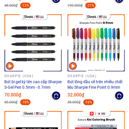
48.000₫
190.000₫
-12%
-21%
SHARPIE (USA)
SHARPIE (USA)
Bút bi gel ký tên cao cấp Sharpie
Bút lông dầu vẽ trên nhiều chất
S-Gel Pen 0.5mm - 0.7mm
liệu Sharpie Fine Point 0.9mm
70.000₫
32.000₫
85.000₫
38.000₫
-18%
-16%