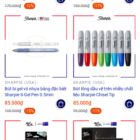
170.000₫
150.000₫
-12%
-17%
SHARPIE (USA)
SHARPIE (USA)
Bút bi gel vỏ nhựa bảng đặc biệt
Bút lông dầu vẽ trên nhiều chất
Sharpie S-Gel Pen 0.5mm
liệu Sharpie Chisel Tip
85.000₫
85.000₫
100.000₫
95.000₫
-15%
-11%