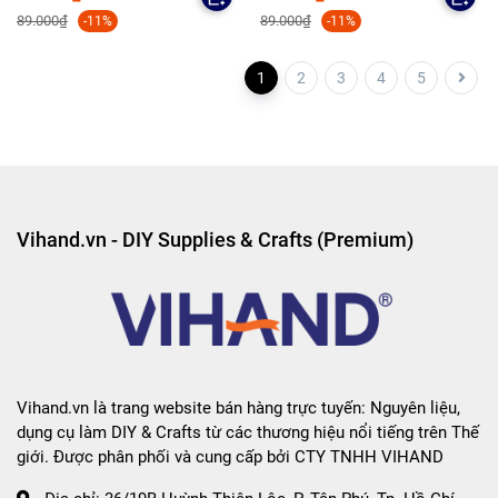
12.0mm
12.0mm
89.000₫
89.000₫
-11%
-11%
1
2
3
4
5
Vihand.vn - DIY Supplies & Crafts (Premium)
Vihand.vn là trang website bán hàng trực tuyến: Nguyên liệu,
dụng cụ làm DIY & Crafts từ các thương hiệu nổi tiếng trên Thế
giới. Được phân phối và cung cấp bởi CTY TNHH VIHAND