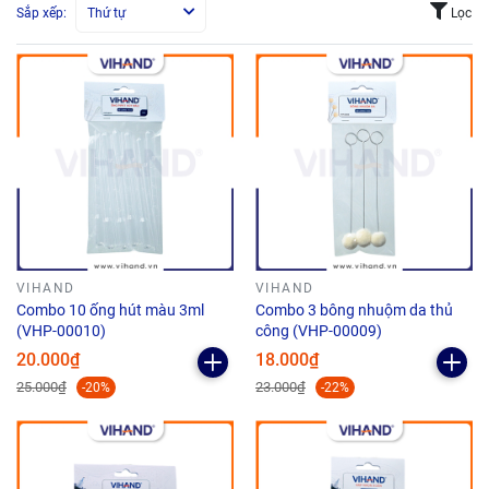
Sắp xếp:
Thứ tự
Lọc
VIHAND
VIHAND
Combo 10 ống hút màu 3ml
Combo 3 bông nhuộm da thủ
(VHP-00010)
công (VHP-00009)
20.000₫
18.000₫
25.000₫
23.000₫
-20%
-22%