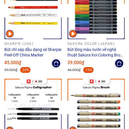
SHARPIE (USA)
SAKURA COLOR (JAPAN)
Bút chì sáp dầu dạng xé Sharpie
Bút lông màu nước vẽ nghệ
Peel-Off China Marker
thuật Sakura Koi Coloring Brush
Pen - Ngòi cọ
45.000₫
39.000₫
59.000₫
46.000₫
-24%
-15%