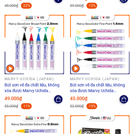
45.000₫
59.000₫
-22%
-12%
MARVY UCHIDA (JAPAN)
MARVY UCHIDA (JAPAN)
Bút sơn vẽ đa chất liệu, không
Bút sơn vẽ đa chất liệu, không
xóa được Marvy Uchida
xóa được Marvy Uchida
DecoColor #728 - Ngòi 2.0mm
DecoColor #221 - Ngòi 1.4mm
49.000₫
45.000₫
55.000₫
52.000₫
-11%
-13%