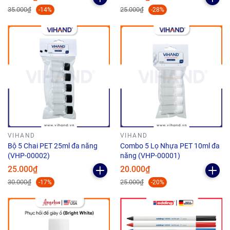
35.000₫
25.000₫
-14%
-28%
VIHAND
VIHAND
Bộ 5 Chai PET 25ml đa năng
Combo 5 Lọ Nhựa PET 10ml đa
(VHP-00002)
năng (VHP-00001)
25.000₫
20.000₫
30.000₫
25.000₫
-17%
-20%