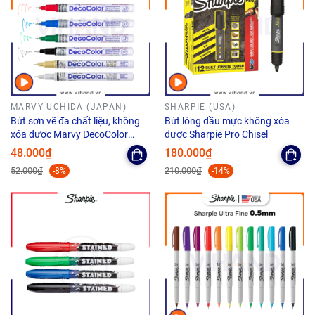
MARVY UCHIDA (JAPAN)
SHARPIE (USA)
Bút sơn vẽ đa chất liệu, không
Bút lông dầu mực không xóa
xóa được Marvy DecoColor
được Sharpie Pro Chisel
Paint Marker Extra Fine 0.8mm
48.000₫
180.000₫
52.000₫
210.000₫
-8%
-14%