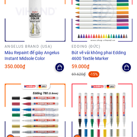
ANGELUS BRAND (USA)
EDDING (ĐỨC)
Màu Repaint đế giày Angelus
Bút vẽ vải không phai Edding
Instant Midsole Color
4600 Textile Marker
350.000₫
59.000₫
69.620₫
-15%