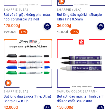
SHARPIE (USA)
SHARPIE (USA)
Bút vẽ vải giặt không phai màu,
Bút lông dầu ngòi kim Sharpie
ngòi cọ Sharpie Stained
Ultra Fine 0.5mm
175.000₫
36.000₫
199.000₫
42.000₫
-12%
-14%
SHARPIE (USA)
SAKURA COLOR (JAPAN)
Bút lông dầu 2 ngòi (Fine/Ultra)
Bút sơn dầu mực tàn hình đánh
Sharpie Twin Tip
dấu đa chất liệu Sakura
Pentouch UV Visible Ink
42.000₫
150.000₫