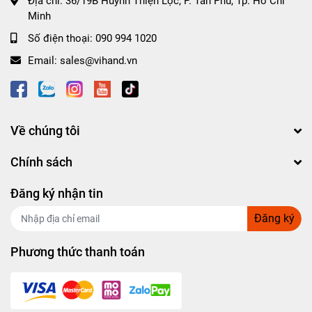
Địa chỉ:
36/19B Huỳnh Thiện Lộc, P. Tân Phú, Tp. Hồ Chí
Minh
Số điện thoại:
090 994 1020
Email:
sales@vihand.vn
Về chúng tôi
Chính sách
Đăng ký nhận tin
Đăng ký
Phương thức thanh toán