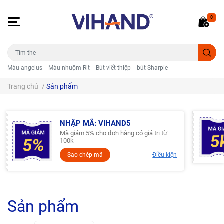
0
Màu angelus
Màu nhuộm Rit
Bút viết thiệp
bút Sharpie
Trang chủ
/
Sản phẩm
NHẬP MÃ: VIHAND5
Mã giảm 5% cho đơn hàng có giá trị từ
100k
Sao chép mã
Điều kiện
Sản phẩm