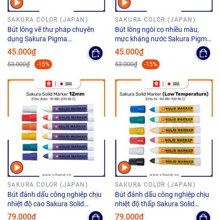
SAKURA COLOR (JAPAN)
SAKURA COLOR (JAPAN)
Bút lông vẽ thư pháp chuyên
Bút lông ngòi cọ nhiều màu,
dụng Sakura Pigma
mực kháng nước Sakura Pigma
Calligrapher - Màu đen
Brush
45.000₫
45.000₫
53.000₫
53.000₫
-15%
-15%
SAKURA COLOR (JAPAN)
SAKURA COLOR (JAPAN)
Bút đánh dấu công nghiệp chịu
Bút đánh dấu công nghiệp chịu
nhiệt độ cao Sakura Solid
nhiệt độ thấp Sakura Solid
Marker High Temperature - Ngòi
Marker Low Temperature
79.000₫
79.000₫