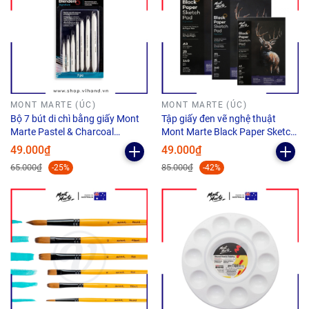
MONT MARTE (ÚC)
MONT MARTE (ÚC)
Bộ 7 bút di chì bằng giấy Mont
Tập giấy đen vẽ nghệ thuật
Marte Pastel & Charcoal
Mont Marte Black Paper Sketch
Blenders
Pad A4 140gsm
49.000₫
49.000₫
65.000₫
85.000₫
-25%
-42%