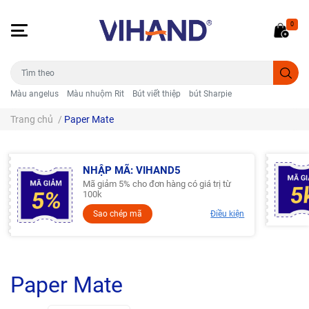
0
Màu angelus
Màu nhuộm Rit
Bút viết thiệp
bút Sharpie
Trang chủ
/
Paper Mate
NHẬP MÃ: VIHAND5
Mã giảm 5% cho đơn hàng có giá trị từ
100k
Sao chép mã
Điều kiện
Paper Mate