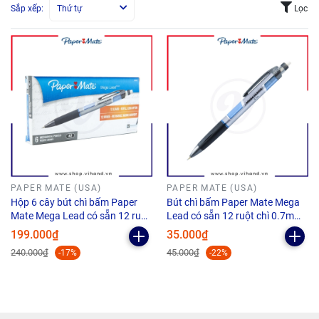
Sắp xếp:
Thứ tự
Lọc
PAPER MATE (USA)
PAPER MATE (USA)
Hộp 6 cây bút chì bấm Paper
Bút chì bấm Paper Mate Mega
Mate Mega Lead có sẵn 12 ruột
Lead có sẵn 12 ruột chì 0.7mm -
chì 0.7mm - HB #2
HB #2
199.000₫
35.000₫
240.000₫
45.000₫
-17%
-22%