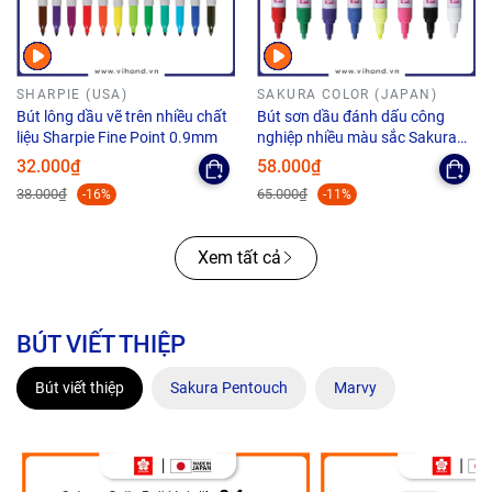
SHARPIE (USA)
SAKURA COLOR (JAPAN)
Bút lông dầu vẽ trên nhiều chất
Bút sơn dầu đánh dấu công
liệu Sharpie Fine Point 0.9mm
nghiệp nhiều màu sắc Sakura
Paint Marker Medium Point -
32.000₫
58.000₫
Ngòi 2.0mm
38.000₫
65.000₫
-16%
-11%
Xem tất cả
BÚT VIẾT THIỆP
Bút viết thiệp
Sakura Pentouch
Marvy