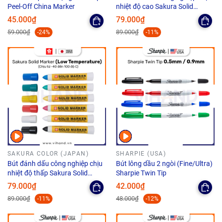
Peel-Off China Marker
nhiệt độ cao Sakura Solid
Marker High Temperature - Ngòi
45.000₫
79.000₫
12.0mm
59.000₫
89.000₫
-24%
-11%
SAKURA COLOR (JAPAN)
SHARPIE (USA)
Bút đánh dấu công nghiệp chịu
Bút lông dầu 2 ngòi (Fine/Ultra)
nhiệt độ thấp Sakura Solid
Sharpie Twin Tip
Marker Low Temperature
79.000₫
42.000₫
12.0mm
89.000₫
48.000₫
-11%
-12%