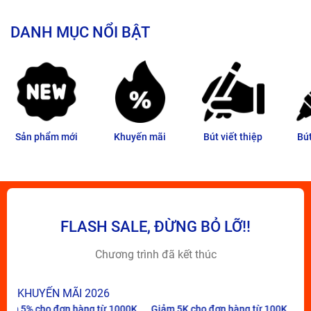
DANH MỤC NỔI BẬT
Sản phẩm mới
Khuyến mãi
Bút viết thiệp
Bú
FLASH SALE, ĐỪNG BỎ LỠ!!
Chương trình đã kết thúc
KHUYẾN MÃI 2026
n hàng từ 1000K
Giảm 5K cho đơn hàng từ 100K
Tặng bút Paper 