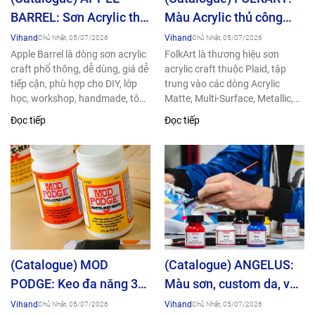
BARREL: Sơn Acrylic thủ
Màu Acrylic thủ công
công phổ đến từ Mỹ
cao cấp đến từ Mỹ (USA)
Vihand
Vihand
Chủ Nhật, 05/07/2026
Chủ Nhật, 05/07/2026
(USA)
Apple Barrel là dòng sơn acrylic
FolkArt là thương hiệu sơn
craft phổ thông, dễ dùng, giá dễ
acrylic craft thuộc Plaid, tập
tiếp cận, phù hợp cho DIY, lớp
trung vào các dòng Acrylic
học, workshop, handmade, tô
Matte, Multi-Surface, Metallic,
tượng, vẽ...
Glitter, Specialty, Glass, Neon &
Đọc tiếp
Đọc tiếp
Glow, Home Decor...
(Catalogue) MOD
(Catalogue) ANGELUS:
PODGE: Keo đa năng 3
Màu sơn, custom da, vải
trong 1 hàng đầu Thế
đến từ Mỹ (USA)
Vihand
Vihand
Chủ Nhật, 05/07/2026
Chủ Nhật, 05/07/2026