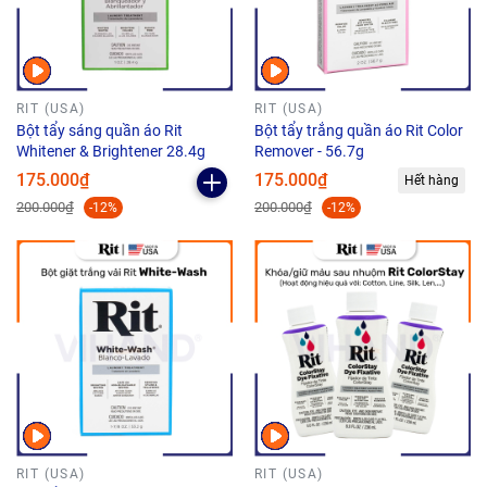
RIT (USA)
RIT (USA)
Bột tẩy sáng quần áo Rit
Bột tẩy trắng quần áo Rit Color
Whitener & Brightener 28.4g
Remover - 56.7g
175.000₫
175.000₫
Hết hàng
200.000₫
200.000₫
-12%
-12%
RIT (USA)
RIT (USA)