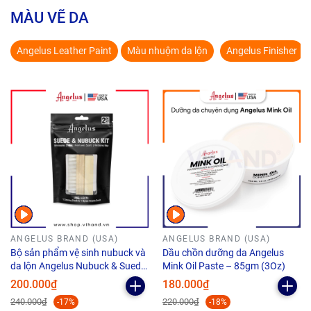
MÀU VẼ DA
Angelus Leather Paint
Màu nhuộm da lộn
Angelus Finisher
ANGELUS BRAND (USA)
ANGELUS BRAND (USA)
Bộ sản phẩm vệ sinh nubuck và
Dầu chồn dưỡng da Angelus
da lộn Angelus Nubuck & Suede
Mink Oil Paste – 85gm (3Oz)
Kit cao cấp
200.000₫
180.000₫
240.000₫
220.000₫
-17%
-18%