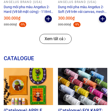
ANGELUS BRAND (USA)
ANGELUS BRAND (USA)
Dung môi pha màu Angelus 2-
Dung môi pha màu Angelus 2-
Hard (Vẽ bề mặt cứng) - 118ml
Soft (Vẽ trên vải canvas, mesh) -
(4Oz)
118ml (4Oz)
300.000₫
300.000₫
330.000₫
330.000₫
-9%
-9%
Xem tất cả
CATALOGUE
(Catalogue) APPLE
(Catalogue) FOLKART: