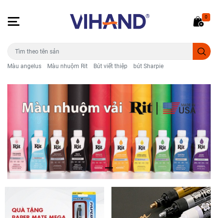
0
Màu angelus
Màu nhuộm Rit
Bút viết thiệp
bút Sharpie