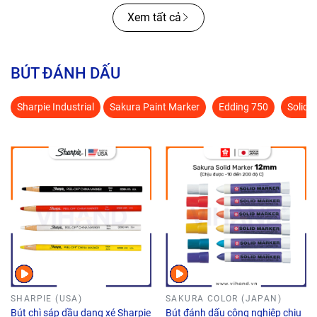
Xem tất cả
BÚT ĐÁNH DẤU
Sharpie Industrial
Sakura Paint Marker
Edding 750
Solid 
SHARPIE (USA)
SAKURA COLOR (JAPAN)
Bút chì sáp dầu dạng xé Sharpie
Bút đánh dấu công nghiệp chịu