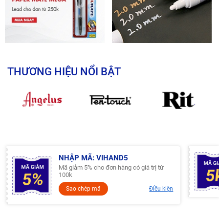
THƯƠNG HIỆU NỔI BẬT
NHẬP MÃ: VIHAND5
Mã giảm 5% cho đơn hàng có giá trị từ
100k
Sao chép mã
Điều kiện