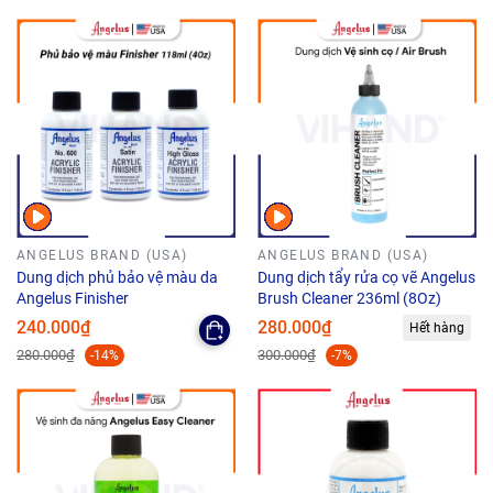
ANGELUS BRAND (USA)
ANGELUS BRAND (USA)
Dung dịch phủ bảo vệ màu da
Dung dịch tẩy rửa cọ vẽ Angelus
Angelus Finisher
Brush Cleaner 236ml (8Oz)
240.000₫
280.000₫
Hết hàng
280.000₫
300.000₫
-14%
-7%