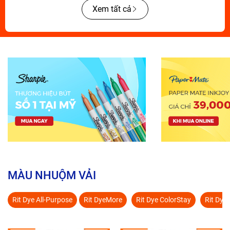
Xem tất cả
MÀU NHUỘM VẢI
Rit Dye All-Purpose
Rit DyeMore
Rit Dye ColorStay
Rit Dye