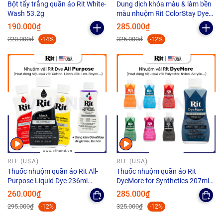
Bột tẩy trắng quần áo Rit White-
Dung dịch khóa màu & làm bền
Wash 53.2g
màu nhuộm Rit ColorStay Dye
Fixative - 236ml
190.000₫
285.000₫
220.000₫
325.000₫
-14%
-12%
RIT (USA)
RIT (USA)
Thuốc nhuộm quần áo Rit All-
Thuốc nhuộm quần áo Rit
Purpose Liquid Dye 236ml
DyeMore for Synthetics 207ml
(Dạng lỏng)
(Dạng lỏng)
260.000₫
285.000₫
295.000₫
325.000₫
-12%
-12%