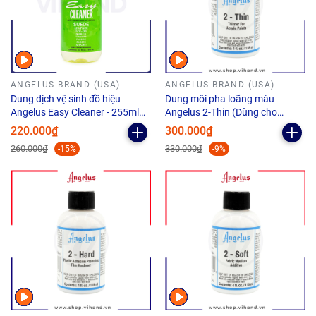
ANGELUS BRAND (USA)
ANGELUS BRAND (USA)
Dung dịch vệ sinh đồ hiệu
Dung môi pha loãng màu
Angelus Easy Cleaner - 255ml
Angelus 2-Thin (Dùng cho
(8.6Oz)
Airbrush) - 118ml (4Oz)
220.000₫
300.000₫
260.000₫
330.000₫
-15%
-9%