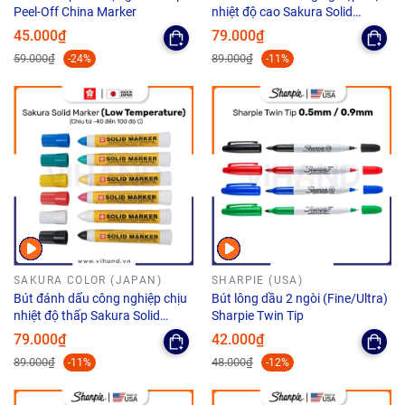
Peel-Off China Marker
nhiệt độ cao Sakura Solid
Marker High Temperature - Ngòi
45.000₫
79.000₫
12.0mm
59.000₫
89.000₫
-24%
-11%
SAKURA COLOR (JAPAN)
SHARPIE (USA)
Bút đánh dấu công nghiệp chịu
Bút lông dầu 2 ngòi (Fine/Ultra)
nhiệt độ thấp Sakura Solid
Sharpie Twin Tip
Marker Low Temperature
79.000₫
42.000₫
12.0mm
89.000₫
48.000₫
-11%
-12%