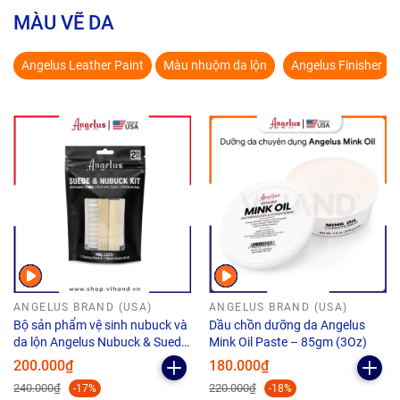
MÀU VẼ DA
Angelus Leather Paint
Màu nhuộm da lộn
Angelus Finisher
ANGELUS BRAND (USA)
ANGELUS BRAND (USA)
Bộ sản phẩm vệ sinh nubuck và
Dầu chồn dưỡng da Angelus
da lộn Angelus Nubuck & Suede
Mink Oil Paste – 85gm (3Oz)
Kit cao cấp
200.000₫
180.000₫
240.000₫
220.000₫
-17%
-18%