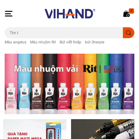
0
Màu angelus
Màu nhuộm Rit
Bút viết thiệp
bút Sharpie