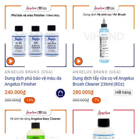
ANGELUS BRAND (USA)
ANGELUS BRAND (USA)
Dung dịch phủ bảo vệ màu da
Dung dịch tẩy rửa cọ vẽ Angelus
Angelus Finisher
Brush Cleaner 236ml (8Oz)
240.000₫
280.000₫
Hết hàng
280.000₫
300.000₫
-14%
-7%