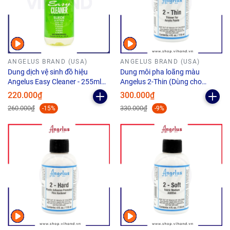
ANGELUS BRAND (USA)
ANGELUS BRAND (USA)
Dung dịch vệ sinh đồ hiệu
Dung môi pha loãng màu
Angelus Easy Cleaner - 255ml
Angelus 2-Thin (Dùng cho
(8.6Oz)
Airbrush) - 118ml (4Oz)
220.000₫
300.000₫
260.000₫
330.000₫
-15%
-9%