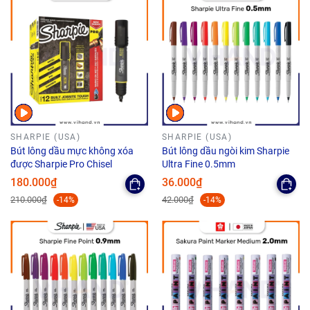
SHARPIE (USA)
SHARPIE (USA)
Bút lông dầu mực không xóa
Bút lông dầu ngòi kim Sharpie
được Sharpie Pro Chisel
Ultra Fine 0.5mm
180.000₫
36.000₫
210.000₫
42.000₫
-14%
-14%