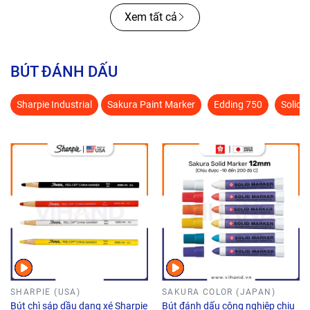
Xem tất cả
BÚT ĐÁNH DẤU
Sharpie Industrial
Sakura Paint Marker
Edding 750
Solid 
SHARPIE (USA)
SAKURA COLOR (JAPAN)
Bút chì sáp dầu dạng xé Sharpie
Bút đánh dấu công nghiệp chịu