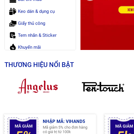
Keo dán & dụng cụ
Giấy thủ công
Tem nhãn & Sticker
Khuyến mãi
Bộ kit thủ công
THƯƠNG HIỆU NỔI BẬT
NHẬP MÃ: VIHAND5
Mã giảm 5% cho đơn hàng
có giá trị từ 100k