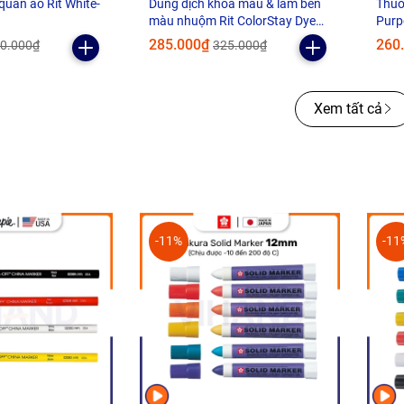
quần áo Rit White-
Dung dịch khóa màu & làm bền
Thuố
màu nhuộm Rit ColorStay Dye
Purp
Fixative - 236ml
lỏng
285.000₫
260
0.000₫
325.000₫
Xem tất cả
-11%
-11