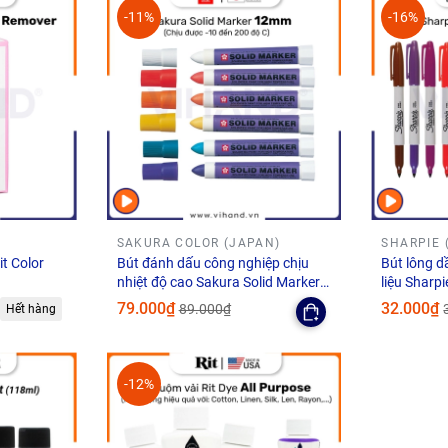
-11%
-16%
SAKURA COLOR (JAPAN)
SHARPIE 
it Color
Bút đánh dấu công nghiệp chịu
Bút lông d
nhiệt độ cao Sakura Solid Marker
liệu Sharp
High Temperature - Ngòi 12.0mm
79.000₫
32.000₫
89.000₫
Hết hàng
-12%