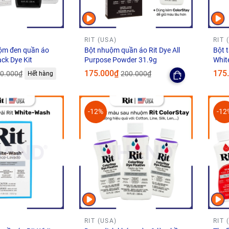
RIT (USA)
RIT 
ộm đen quần áo
Bột nhuộm quần áo Rit Dye All
Bột 
ack Dye Kit
Purpose Powder 31.9g
Whit
175.000₫
175
0.000₫
200.000₫
Hết hàng
-12%
-12
RIT (USA)
RIT 