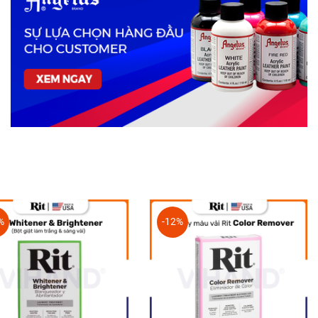
%
-12%