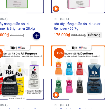
(USA)
RIT (USA)
tẩy sáng quần áo Rit
Bột tẩy trắng quần áo Rit Color
ener & Brightener 28.4g
Remover - 56.7g
.000₫
175.000₫
200.000₫
200.000₫
Hết hàng
%
-12%
(USA)
RIT (USA)