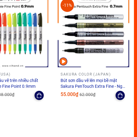
-11%
(USA)
SAKURA COLOR (JAPAN)
ầu vẽ trên nhiều chất
Bút sơn dầu vẽ lên mọi bề mặt
ie Fine Point 0.9mm
Sakura PenTouch Extra Fine - Ngòi
0.7mm
55.000₫
38.000₫
62.000₫