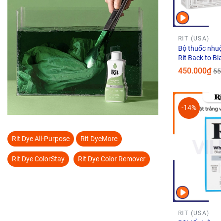
RIT (USA)
Bộ thuốc nhu
Rit Back to Bl
450.000₫
55
-14%
Rit Dye All-Purpose
Rit DyeMore
Rit Dye ColorStay
Rit Dye Color Remover
RIT (USA)