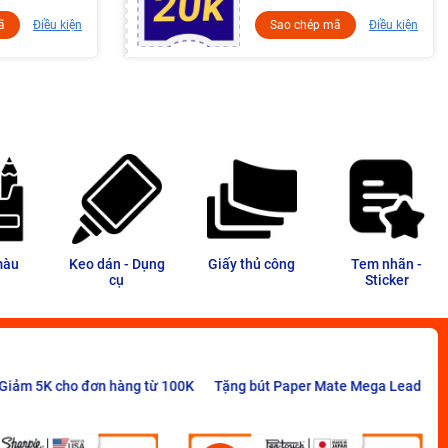
ã
Điều kiện
Sao chép mã
Điều kiện
màu
Keo dán - Dụng
Giấy thủ công
Tem nhãn -
cụ
Sticker
ơn hàng từ 100K
Tặng bút Paper Mate Mega Lead cho đơn hàng từ 