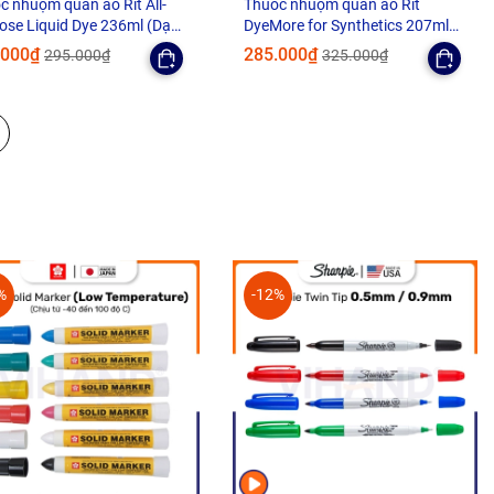
c nhuộm quần áo Rit All-
Thuốc nhuộm quần áo Rit
ose Liquid Dye 236ml (Dạng
DyeMore for Synthetics 207ml
)
(Dạng lỏng)
.000₫
285.000₫
295.000₫
325.000₫
%
-12%