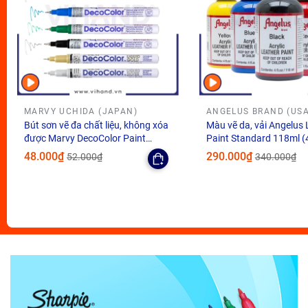
MARVY UCHIDA (JAPAN)
ANGELUS BRAND (USA
Bút sơn vẽ đa chất liệu, không xóa
Màu vẽ da, vải Angelus 
được Marvy DecoColor Paint
Paint Standard 118ml (
Marker Extra Fine 0.8mm
48.000₫
290.000₫
52.000₫
340.000₫