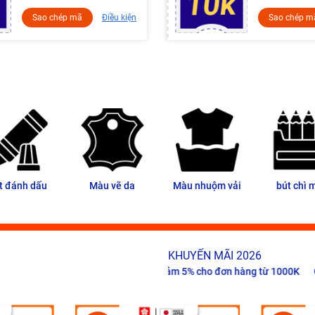
Sao chép mã
Điều kiện
Sao chép m
t đánh dấu
Màu vẽ da
Màu nhuộm vải
bút chì 
KHUYẾN MÃI 2026
 đơn hàng từ 250K
Giảm 5% cho đơn hàng từ 1000K
Giảm 5K cho đ