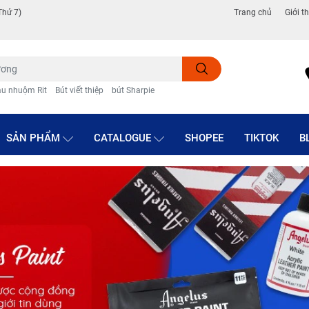
Thứ 7)
Trang chủ
Giới t
u nhuộm Rit
Bút viết thiệp
bút Sharpie
SẢN PHẨM
CATALOGUE
SHOPEE
TIKTOK
B