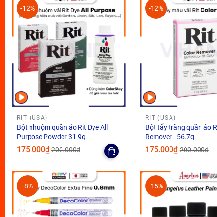
-12%
-12%
RIT (USA)
RIT (USA)
Bột nhuộm quần áo Rit Dye All
Bột tẩy trắng quần áo R
Purpose Powder 31.9g
Remover - 56.7g
175.000₫
175.000₫
200.000₫
200.000₫
-8%
-15%