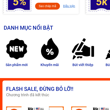
Sao chép mã
Điều kiện
DANH MỤC NỔI BẬT
Sản phẩm mới
Khuyến mãi
Bút viết thiệp
Bú
FLASH SALE, ĐỪNG BỎ LỠ!!
Chương trình đã kết thúc
Giảm 5K cho đơn hàng từ 100K
Tặng bút Paper Mate Mega Lead cho