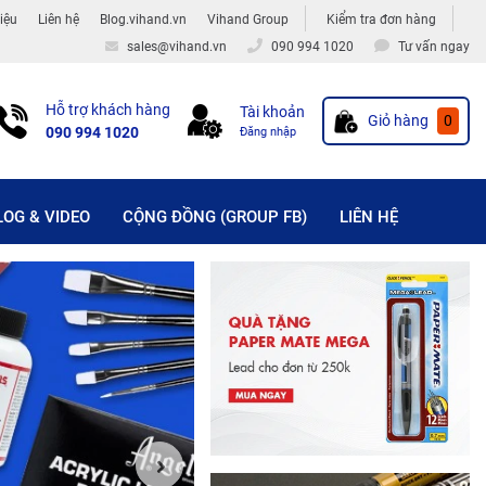
hiệu
Liên hệ
Blog.vihand.vn
Vihand Group
Kiểm tra đơn hàng
sales@vihand.vn
090 994 1020
Tư vấn ngay
Hỗ trợ khách hàng
Tài khoản
Giỏ hàng
0
090 994 1020
Đăng nhập
LOG & VIDEO
CỘNG ĐỒNG (GROUP FB)
LIÊN HỆ