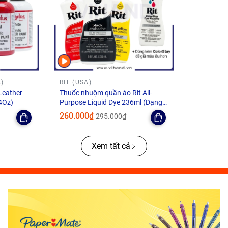
)
RIT (USA)
Leather
Thuốc nhuộm quần áo Rit All-
4Oz)
Purpose Liquid Dye 236ml (Dạng
lỏng)
260.000₫
295.000₫
Xem tất cả