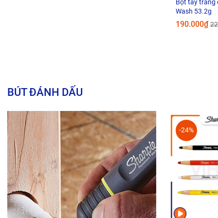
Bột tẩy trắng 
Wash 53.2g
190.000₫
22
BÚT ĐÁNH DẤU
-24%