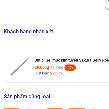
Khách hàng nhận xét
Bút bi Gel mực kim tuyến Sakura Gelly Rol
29.000₫
34.220₫
-16%
(Tiết kiệm
5.220₫
)
Sản phẩm cùng loại
Là 1 trong những dòng bút
bi Gel kim tuyến
của Sakura, thườn