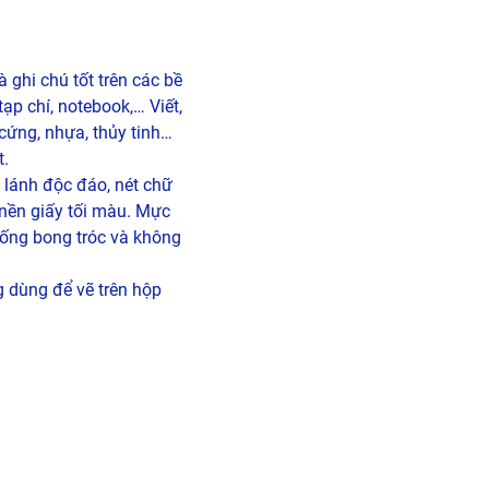
à ghi chú tốt trên các bề
tạp chí, notebook,… Viết,
 cứng, nhựa, thủy tinh…
t.
lánh độc đáo, nét chữ
n nền giấy tối màu. Mực
hống bong tróc và không
 dùng để vẽ trên hộp