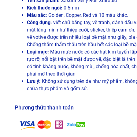
Tên sản phẩm:
Sakura Gelly Roll Stardust
Kích thước ngòi:
0.5mm
Màu sắc:
Golden, Copper, Red và 10 màu khác.
Công dụng:
viết chữ bằng tay, vẽ tranh, đánh dấu v
mặt láng mịn như thiệp cưới, sticker, thiệp cảm ơn, 
vẽ votive được trên nhiều loại bề mặt như giấy, bìa
Chống thẩm thẩm thấu trên hầu hết các loại bề mặ
Loại mực:
Màu mực nước có các hạt kim tuyến lấp 
rực rỡ, nổi bật trên bề mặt được vẽ, đặc biệt là trê
có tính kháng nước, không mùi, chống hóa chất, c
phai mờ theo thời gian
Lưu ý:
Không sử dụng trên da như mỹ phẩm, không
chứa thực phẩm và gốm sứ.
Phương thức thanh toán