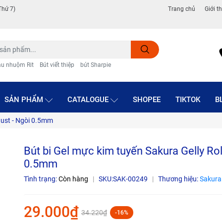
Thứ 7)
Trang chủ
Giới t
u nhuộm Rit
Bút viết thiệp
bút Sharpie
SẢN PHẨM
CATALOGUE
SHOPEE
TIKTOK
B
rdust - Ngòi 0.5mm
Bút bi Gel mực kim tuyến Sakura Gelly Rol
0.5mm
Tình trạng:
Còn hàng
|
SKU:
SAK-00249
|
Thương hiệu:
Sakura
29.000₫
34.220₫
-16%