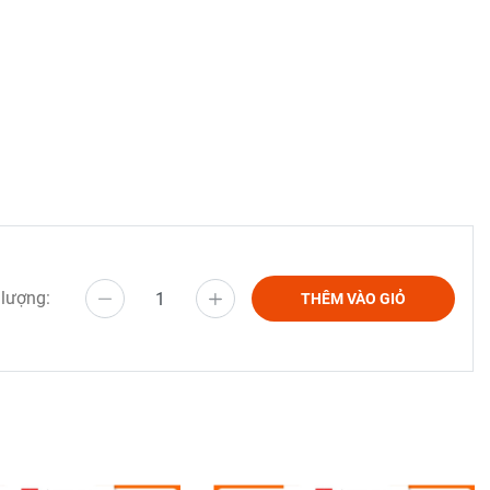
 lượng:
THÊM VÀO GIỎ