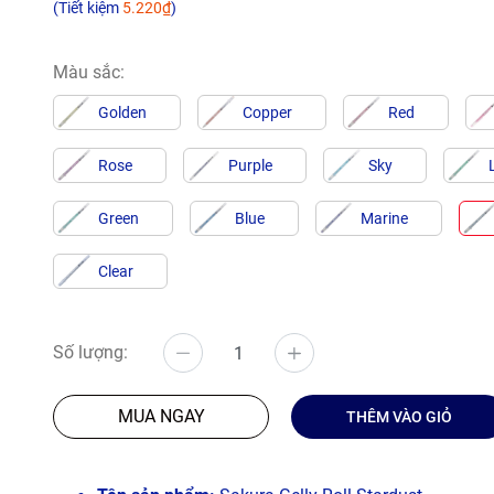
(Tiết kiệm
5.220₫
)
Màu sắc:
Golden
Copper
Red
Rose
Purple
Sky
Green
Blue
Marine
Clear
Số lượng:
MUA NGAY
THÊM VÀO GIỎ