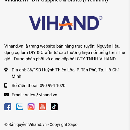
phù hợp cho người tiêu dùng mọi lứa tuổi.
1984 – Sakura đã gầy ngạc nhiên cho ngành công nghiệp với 
tiên. Trải qua nhiều năm nghiên cứu các thành phần khác nh
đáp ứng các yêu cầu về chất lượng và hiệu suất của Sakura.
Vihand.vn là trang website bán hàng trực tuyến: Nguyên liệu,
thấy sự kỳ diệu, phát hiện ra 1 thành phần mới trong 1 ấn p
dụng cụ làm DIY & Crafts từ các thương hiệu nổi tiếng trên Thế
ra loại mực gel hoàn hảo! Để ghi nhận thành công của Sakura 
giới. Được phân phối và cung cấp bởi CTY TNHH VIHAND
chế của Nhật Bản đã trao cho Sakura giải thường nhà phát m
Địa chỉ:
36/19B Huỳnh Thiện Lộc, P. Tân Phú, Tp. Hồ Chí
gồm sáu loại mực với nhiều màu sắc độc đáo và hiệu ứng đặc
Minh
Số điện thoại:
090 994 1020
2003 – Cải tiến các loại mực bút Glaze mang đến những sả
Email:
sales@vihand.vn
2005 – Cải tiến dòng Soufflé. Khi viết loại mực này sẽ có hi
bột. Các loại mực 3D có thể viết trên nhiều bề mặt như giấy,
© Bản quyền
Vihand.vn
- Copyright
Sapo
Soufflé rất phổ biến để trang trí điện thoại di động, viết thiệ