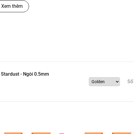
Xem thêm
l Stardust - Ngòi 0.5mm
Số
g được ứng dụng trong học tập, trang trí và nghệ thuật.