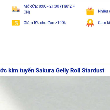
Mở cửa: 8:00 - 21:00 (Thứ 2 >
Nhiều 
CN)
Giảm 5% cho đơn >100k
Cam kế
nước kim tuyến Sakura Gelly Roll Stardust