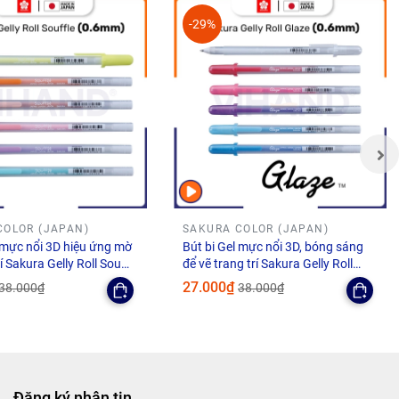
-29%
ền giấy
p cảm ơn,
ên hầu
 không sử
COLOR (JAPAN)
SAKURA COLOR (JAPAN)
của Mỹ),
l mực nổi 3D hiệu ứng mờ
Bút bi Gel mực nổi 3D, bóng sáng
p tính
í Sakura Gelly Roll Souffle
để vẽ trang trí Sakura Gelly Roll
6mm
Glaze - Ngòi 0.6mm
27.000₫
38.000₫
38.000₫
, Sakura
 Bản trao
iá cả
Đăng ký nhận tin