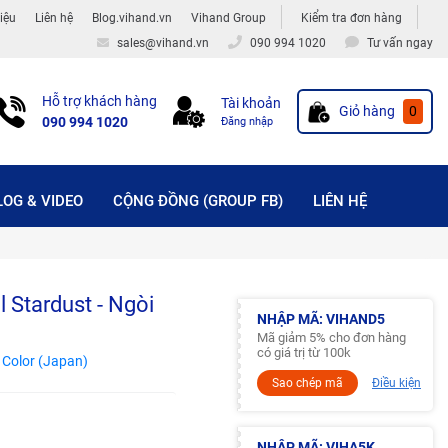
hiệu
Liên hệ
Blog.vihand.vn
Vihand Group
Kiểm tra đơn hàng
sales@vihand.vn
090 994 1020
Tư vấn ngay
Hỗ trợ khách hàng
Tài khoản
Giỏ hàng
0
090 994 1020
Đăng nhập
LOG & VIDEO
CỘNG ĐỒNG (GROUP FB)
LIÊN HỆ
l Stardust - Ngòi
NHẬP MÃ: VIHAND5
Mã giảm 5% cho đơn hàng
có giá trị từ 100k
 Color (Japan)
Sao chép mã
Điều kiện
NHẬP MÃ: VIHA5K