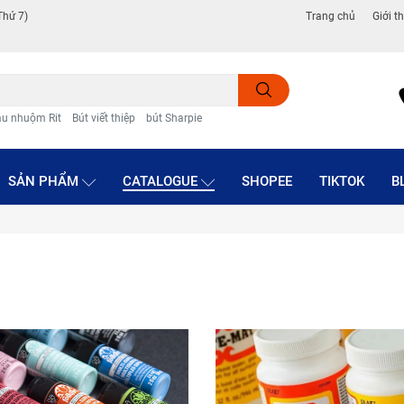
Thứ 7)
Trang chủ
Giới t
u nhuộm Rit
Bút viết thiệp
bút Sharpie
SẢN PHẨM
CATALOGUE
SHOPEE
TIKTOK
B