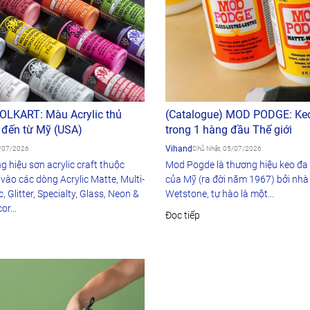
FOLKART: Màu Acrylic thủ
(Catalogue) MOD PODGE: Ke
 đến từ Mỹ (USA)
trong 1 hàng đầu Thế giới
Vihand
5/07/2026
Chủ Nhật, 05/07/2026
g hiệu sơn acrylic craft thuộc
Mod Pogde là thương hiệu keo đa 
 vào các dòng Acrylic Matte, Multi-
của Mỹ (ra đời năm 1967) bởi nhà 
c, Glitter, Specialty, Glass, Neon &
Wetstone, tự hào là một...
r...
Đọc tiếp