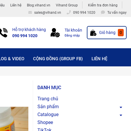
hiệu
Liên hệ
Blog.vihand.vn
Vihand Group
Kiểm tra đơn hàng
sales@vihand.vn
090 994 1020
Tư vấn ngay
Hỗ trợ khách hàng
Tài khoản
Giỏ hàng
0
090 994 1020
Đăng nhập
LOG & VIDEO
CỘNG ĐỒNG (GROUP FB)
LIÊN HỆ
DANH MỤC
Trang chủ
Sản phẩm
Catalogue
Shopee
TikTok