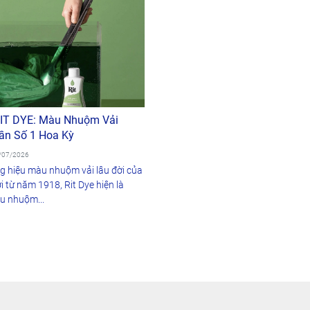
RIT DYE: Màu Nhuộm Vải
ần Số 1 Hoa Kỳ
5/07/2026
ng hiệu màu nhuộm vải lâu đời của
i từ năm 1918, Rit Dye hiện là
u nhuộm...