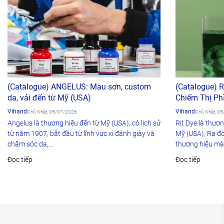
(Catalogue) ANGELUS: Màu sơn, custom
(Catalogue) 
da, vải đến từ Mỹ (USA)
Chiếm Thị Ph
Vihand
Vihand
Chủ Nhật, 05/07/2026
Chủ Nhật, 0
Angelus là thương hiệu đến từ Mỹ (USA), có lịch sử
Rit Dye là thươ
từ năm 1907, bắt đầu từ lĩnh vực xi đánh giày và
Mỹ (USA), Ra đờ
chăm sóc da,...
thương hiệu mà
Đọc tiếp
Đọc tiếp