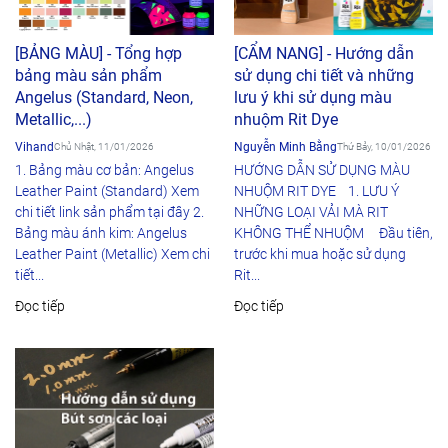
[BẢNG MÀU] - Tổng hợp
[CẨM NANG] - Hướng dẫn
bảng màu sản phẩm
sử dụng chi tiết và những
Angelus (Standard, Neon,
lưu ý khi sử dụng màu
Metallic,...)
nhuộm Rit Dye
Vihand
Nguyễn Minh Bằng
Chủ Nhật, 11/01/2026
Thứ Bảy, 10/01/2026
1. Bảng màu cơ bản: Angelus
HƯỚNG DẪN SỬ DỤNG MÀU
Leather Paint (Standard) Xem
NHUỘM RIT DYE 1. LƯU Ý
chi tiết link sản phẩm tại đây 2.
NHỮNG LOẠI VẢI MÀ RIT
Bảng màu ánh kim: Angelus
KHÔNG THỂ NHUỘM Đầu tiên,
Leather Paint (Metallic) Xem chi
trước khi mua hoặc sử dụng
tiết...
Rit...
Đọc tiếp
Đọc tiếp