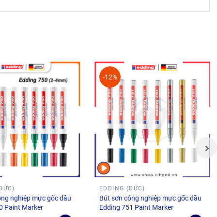
-12%
 được hỗ
góp ý để
ĐỨC)
EDDING (ĐỨC)
ông nghiệp mực gốc dầu
Bút sơn công nghiệp mực gốc dầu
0 Paint Marker
Edding 751 Paint Marker