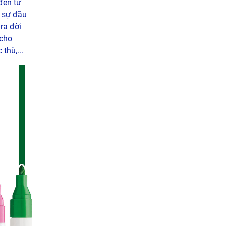
đến từ
i sự đầu
ra đời
cho
thù,...