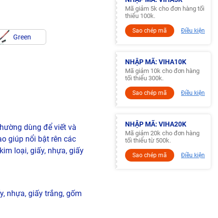
Mã giảm 5k cho đơn hàng tối
thiểu 100k.
Sao chép mã
Điều kiện
Green
NHẬP MÃ: VIHA10K
Mã giảm 10k cho đơn hàng
tối thiểu 300k.
Sao chép mã
Điều kiện
NHẬP MÃ: VIHA20K
hường dùng để viết và
Mã giảm 20k cho đơn hàng
cao giúp nổi bật rên các
tối thiểu từ 500k.
im loại, giấy, nhựa, giấy
Sao chép mã
Điều kiện
ấy, nhựa, giấy trắng, gốm