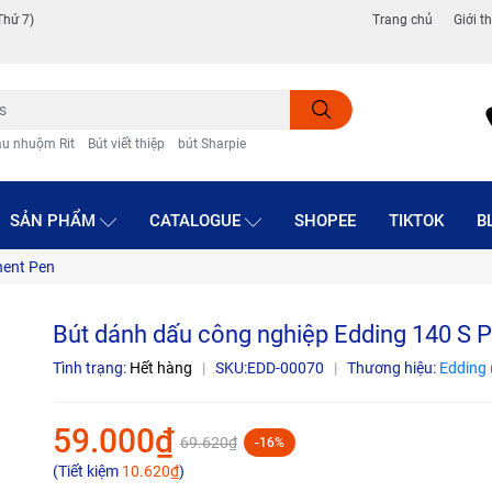
Thứ 7)
Trang chủ
Giới t
u nhuộm Rit
Bút viết thiệp
bút Sharpie
SẢN PHẨM
CATALOGUE
SHOPEE
TIKTOK
B
nent Pen
Bút dánh dấu công nghiệp Edding 140 S 
Tình trạng:
Hết hàng
|
SKU:
EDD-00070
|
Thương hiệu:
Edding 
59.000₫
69.620₫
-16%
(Tiết kiệm
10.620₫
)