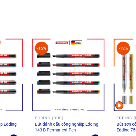
ồn gốc xuất xứ rõ ràng.
lượng.
hẩm bị lỗi của nhà sản xuất.
-15%
-12%
 nại về đơn hàng xin đừng ngần ngại inbox ngay cho Vihand để
i nghiệm mua hàng tuyệt vời. Đừng quên để lại feedback ⭐⭐⭐⭐⭐ 
EDDING (ĐỨC)
EDDING (
ệp Edding
Bút dánh dấu công nghiệp Edding
Bút sơn c
143 B Permanent Pen
Edding 75