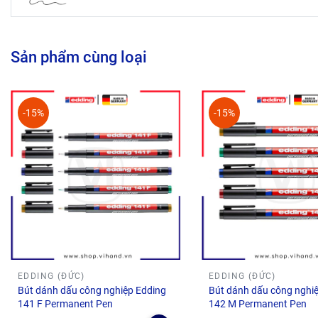
Tất cả sản phẩm Vihand cung cấp là chính hãng, có ngu
Hoàn tiền 100% nếu phát hiện hàng giả hoặc kém chất 
Bảo hành đổi trả MIỄN PHÍ trong vòng 7 ngày nếu sản p
Sản phẩm cùng loại
Có hỗ trợ ship hàng HỎA TỐC cho khách hàng.
🔔 ĐẶT QUA KÊNH TMĐT CỦA VIHAND:
Shopee:
https://shopee.vn/vihand
-15%
-15%
Lazada:
https://www.lazada.vn/shop/vihand-shop/
Tiktok Shop: Đang cập nhật
------------------------------------------------------
💯 Nếu có thắc mắc về sản phẩm, tình trạng đơn hàng, khiếu
trợ và xử lý nhanh nhất có thể. Xin cảm ơn, chúc bạn có trả
Shop cải thiện dịch vụ nhằm phục vụ bạn tốt hơn nhé!
EDDING (ĐỨC)
EDDING (ĐỨC)
Bút dánh dấu công nghiệp Edding
Bút dánh dấu công nghi
141 F Permanent Pen
142 M Permanent Pen