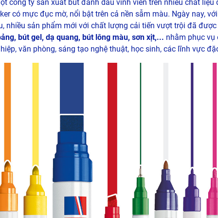
ột công ty sản xuất bút đánh dấu vĩnh viễn trên nhiều chất liệu 
rker có mực đục mờ, nổi bật trên cả nền sẫm màu. Ngày nay, vớ
, nhiều sản phẩm mới với chất lượng cải tiến vượt trội đã được 
ảng, bút gel, dạ quang, bút lông màu, sơn xịt,...
nhằm phục vụ 
ệp, văn phòng, sáng tạo nghệ thuật, học sinh, các lĩnh vực đặc 