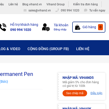
hiệu
Liên hệ
Blog.vihand.vn
Vihand Group
Kiểm tra đơn hàng
sales@vihand.vn
090 994 1020
Tư vấn ngay
Hỗ trợ khách hàng
Tài khoản
Giỏ hàng
0
090 994 1020
Đăng nhập
LOG & VIDEO
CỘNG ĐỒNG (GROUP FB)
LIÊN HỆ
Permanent Pen
NHẬP MÃ: VIHAND5
(Đức)
Mã giảm 5% cho đơn hàng
có giá trị từ 100k
Sao chép mã
Điều kiện
NHẬP MÃ: VIHA5K