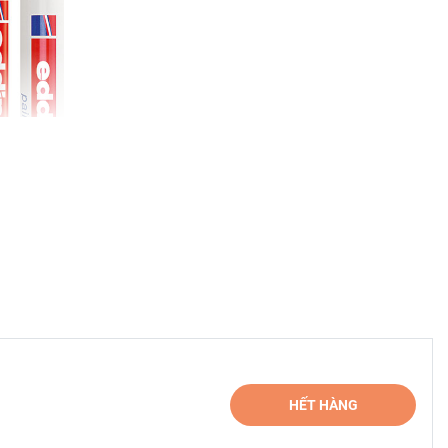
 ngừng
bút viết
ing
HẾT HÀNG