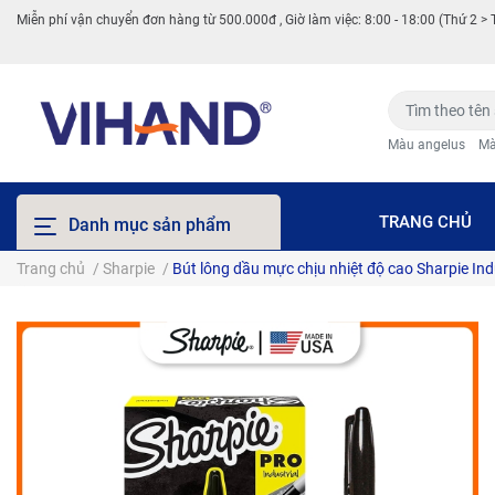
Miễn phí vận chuyển đơn hàng từ 500.000đ , Giờ làm việc: 8:00 - 18:00 (Thứ 2 > 
Màu angelus
Mà
TRANG CHỦ
Danh mục sản phẩm
Trang chủ
/
Sharpie
/
Bút lông dầu mực chịu nhiệt độ cao Sharpie Indu