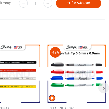
 lượng:
THÊM VÀO GIỎ
-12%
y, kính
ó vỏ
(USA)
SHARPIE (USA)