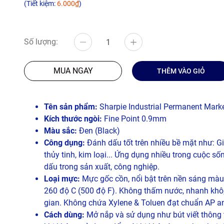
(Tiết kiệm:
6.000₫
)
Số lượng:
MUA NGAY
THÊM VÀO GIỎ
Tên sản phẩm:
Sharpie Industrial Permanent Mark
Kích thước ngòi:
Fine Point 0.9mm
Màu sắc:
Đen (Black)
Công dụng:
Đánh dấu tốt trên nhiều bề mặt như: Gi
thủy tinh, kim loại... Ứng dụng nhiều trong cuộc 
dấu trong sản xuất, công nghiệp.
Loại mực:
Mực gốc cồn, nổi bật trên nền sáng màu
260 độ C (500 độ F). Không thấm nước, nhanh khô,
gian. Không chứa Xylene & Toluen đạt chuẩn AP a
Cách dùng:
Mở nắp và sử dụng như bút viết thông 