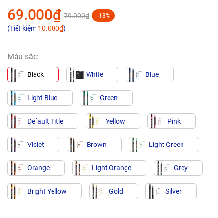
69.000₫
79.000₫
-13%
(Tiết kiệm
10.000₫
)
Màu sắc:
Black
White
Blue
Light Blue
Green
Default Title
Yellow
Pink
Violet
Brown
Light Green
Orange
Light Orange
Grey
Bright Yellow
Gold
Silver