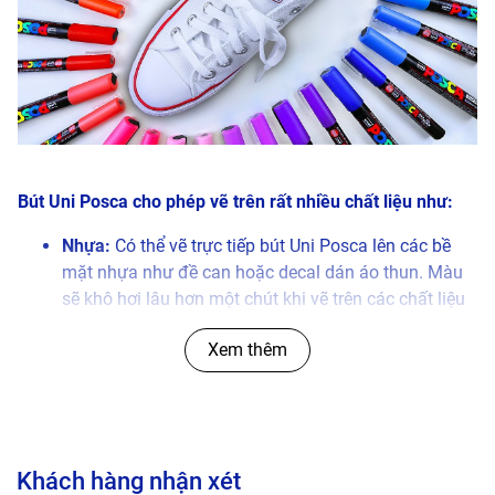
Bút Uni Posca cho phép vẽ trên rất nhiều chất liệu như:
Nhựa:
Có thể vẽ trực tiếp bút Uni Posca lên các bề
mặt nhựa như đề can hoặc decal dán áo thun. Màu
sẽ khô hơi lâu hơn một chút khi vẽ trên các chất liệu
này nên cần chú ý không bôi qua màu trước khi nó
Xem thêm
khô hoàn toàn.
Kim loại:
Bút Uni Posca đã được test thử và đảm
bảo vẽ tốt trên các chất liệu kim loại như nhôm,
thép…nét lên rõ ràng, màu bám chặt, bền trong cả
điều kiện nắng mưa bên ngoài.
Khách hàng nhận xét
Gỗ:
Để màu lên tốt trên chất liệu này, nên vẽ outline