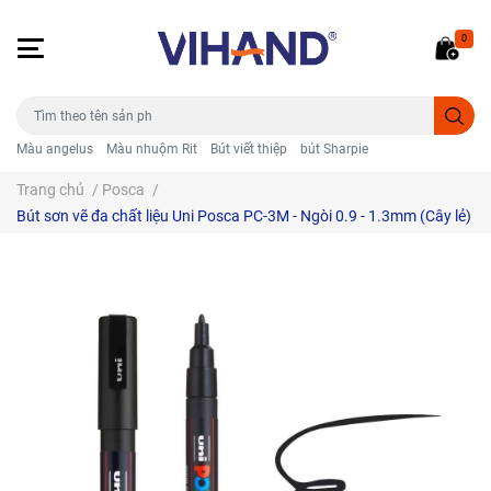
0
Màu angelus
Màu nhuộm Rit
Bút viết thiệp
bút Sharpie
Trang chủ
/
Posca
/
Bút sơn vẽ đa chất liệu Uni Posca PC-3M - Ngòi 0.9 - 1.3mm (Cây lẻ)