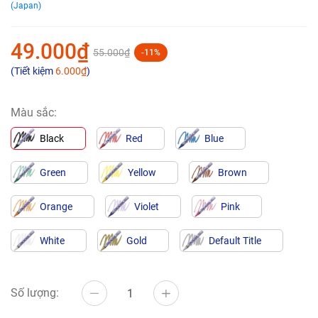
(Japan)
49.000₫
55.000₫
-11%
(Tiết kiệm
6.000₫
)
Màu sắc:
Black
Red
Blue
Green
Yellow
Brown
Orange
Violet
Pink
White
Gold
Default Title
Số lượng: