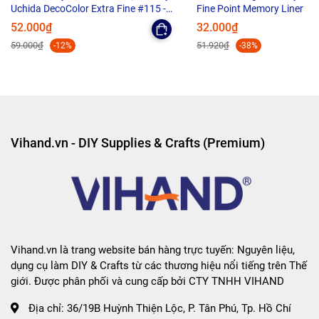
Uchida DecoColor Extra Fine #115 -
Fine Point Memory Liner
Ngòi 0.8mm
52.000₫
32.000₫
59.000₫
51.920₫
-12%
-38%
Vihand.vn - DIY Supplies & Crafts (Premium)
Vihand.vn là trang website bán hàng trực tuyến: Nguyên liệu,
dụng cụ làm DIY & Crafts từ các thương hiệu nổi tiếng trên Thế
giới. Được phân phối và cung cấp bởi CTY TNHH VIHAND
Địa chỉ:
36/19B Huỳnh Thiện Lộc, P. Tân Phú, Tp. Hồ Chí