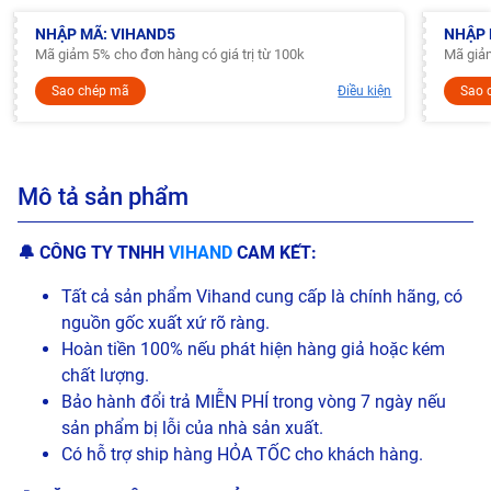
NHẬP MÃ: VIHAND5
NHẬP 
Mã giảm 5% cho đơn hàng có giá trị từ 100k
Mã giảm
Sao chép mã
Điều kiện
Sao 
Mô tả sản phẩm
🔔
CÔNG TY TNHH
VIHAND
CAM KẾT:
Tất cả sản phẩm Vihand cung cấp là chính hãng, có
nguồn gốc xuất xứ rõ ràng.
Hoàn tiền 100% nếu phát hiện hàng giả hoặc kém
chất lượng.
Bảo hành đổi trả MIỄN PHÍ trong vòng 7 ngày nếu
sản phẩm bị lỗi của nhà sản xuất.
Có hỗ trợ ship hàng HỎA TỐC cho khách hàng.