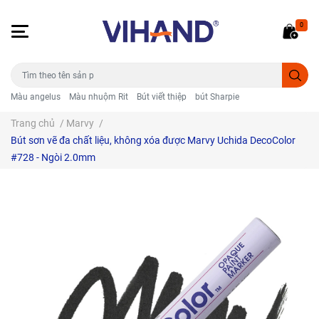
0
Màu angelus
Màu nhuộm Rit
Bút viết thiệp
bút Sharpie
Trang chủ
/
Marvy
/
Bút sơn vẽ đa chất liệu, không xóa được Marvy Uchida DecoColor
#728 - Ngòi 2.0mm