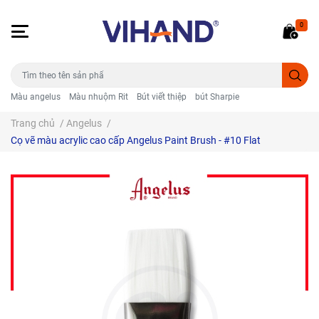
0
Màu angelus
Màu nhuộm Rit
Bút viết thiệp
bút Sharpie
Trang chủ
/
Angelus
/
Cọ vẽ màu acrylic cao cấp Angelus Paint Brush - #10 Flat