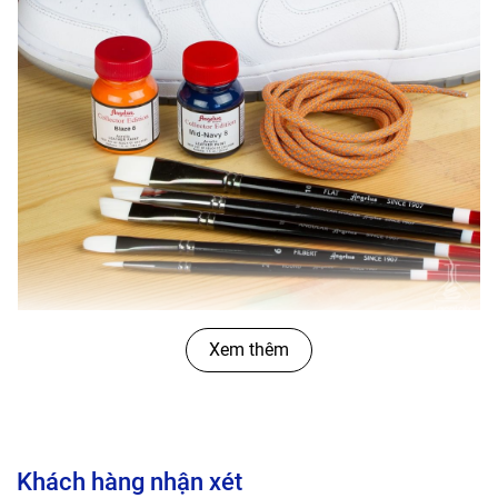
Xem thêm
Lưu ý:
Vệ sinh ngay bằng nước ấm hoặc dung dịch Angelus
Brush Cleaner
Bảo quản nơi thoáng mát, tránh ánh nắng mặt trời.
Khách hàng nhận xét