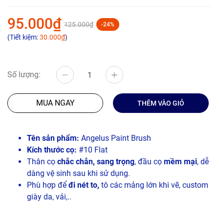
95.000₫
125.000₫
-24%
(Tiết kiệm:
30.000₫
)
Số lượng:
MUA NGAY
THÊM VÀO GIỎ
Tên sản phẩm:
Angelus Paint Brush
Kích thước cọ:
#10 Flat
Thân cọ
chắc chắn, sang trọng
, đầu cọ
mềm mại
, dễ
dàng vệ sinh sau khi sử dụng.
Phù hợp để
đi nét to,
tô các mảng lớn khi vẽ, custom
giày da, vải,..