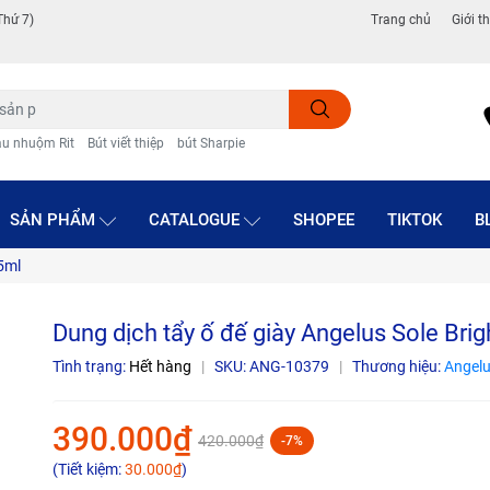
Thứ 7)
Trang chủ
Giới t
u nhuộm Rit
Bút viết thiệp
bút Sharpie
SẢN PHẨM
CATALOGUE
SHOPEE
TIKTOK
B
15ml
Dung dịch tẩy ố đế giày Angelus Sole Bri
Tình trạng:
Hết hàng
|
SKU:
ANG-10379
|
Thương hiệu:
Angelu
390.000₫
420.000₫
-7%
(Tiết kiệm:
30.000₫
)