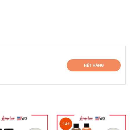
HẾT HÀNG
hế
-14%