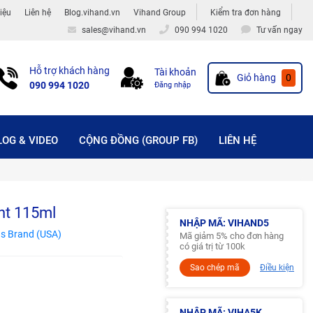
hiệu
Liên hệ
Blog.vihand.vn
Vihand Group
Kiểm tra đơn hàng
sales@vihand.vn
090 994 1020
Tư vấn ngay
Hỗ trợ khách hàng
Tài khoản
Giỏ hàng
0
090 994 1020
Đăng nhập
LOG & VIDEO
CỘNG ĐỒNG (GROUP FB)
LIÊN HỆ
ght 115ml
NHẬP MÃ: VIHAND5
s Brand (USA)
Mã giảm 5% cho đơn hàng
có giá trị từ 100k
Sao chép mã
Điều kiện
NHẬP MÃ: VIHA5K