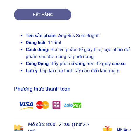
HẾT HÀNG
Tên sản phẩm:
Angelus Sole Bright
Dung tích:
115ml
Cách dùng:
Bôi lên phần đế giày bị ố, bọc phần đế
phẩm sau đó mang ra phơi nắng.
Công Dụng
: Tẩy phần
ố vàng
trên đế giày
cao su
Lưu ý
: Lặp lại quá trình tẩy cho đến khi ưng ý.
Phương thức thanh toán
Mở cửa: 8:00 - 21:00 (Thứ 2 >
Nhiều 