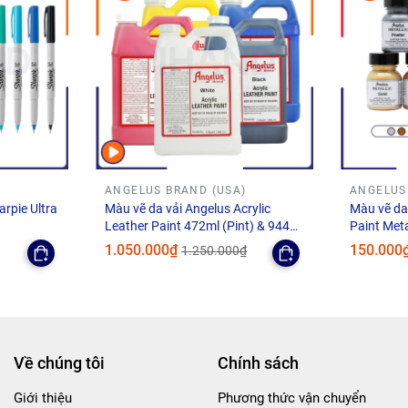
ANGELUS BRAND (USA)
ANGELUS
arpie Ultra
Màu vẽ da vải Angelus Acrylic
Màu vẽ da,
Leather Paint 472ml (Pint) & 944ml
Paint Meta
(Quart)
1.050.000₫
150.000
1.250.000₫
Paul và con trai của ông đã mua lại thương hiệu Angelus Shoe P
rở thành thương hiệu chuyên về dòng sản phẩm custom & chăm só
California, USA.
Về chúng tôi
Chính sách
 đang không ngừng nổ lực nghiên cứu và cải tiến để cho ra mắt 
 đa nhu cầu của các tín đồ custom trên toàn Thế giới. Chúng ta
Giới thiệu
Phương thức vận chuyển