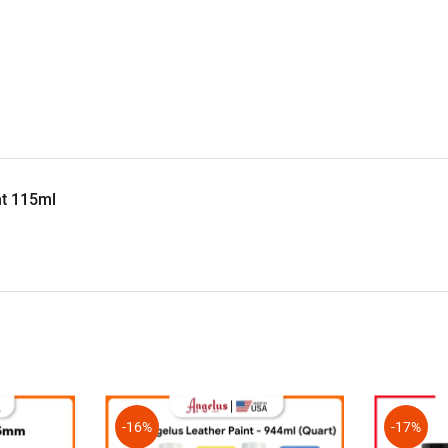
ht 115ml
h cho chăm sóc và cá nhân hóa giày trên T
-16%
-17%