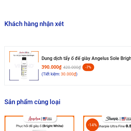
Khách hàng nhận xét
Dung dịch tẩy ố đế giày Angelus Sole Brig
390.000₫
420.000₫
-7%
(Tiết kiệm:
30.000₫
)
Sản phẩm cùng loại
2. Angelus – Thương hiệu nổi tiếng dàn
giới
-14%