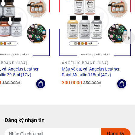
 BRAND (USA)
ANGELUS BRAND (USA)
 vải Angelus Leather
Màu vẽ da, vải Angelus Leather
llic 29.5ml (1Oz)
Paint Metallic 118ml (4Oz)
₫
300.000₫
180.000₫
350.000₫
olish và
c giày
Đăng ký nhận tin
nhiều
 có thể
Đăng ký