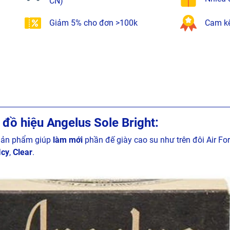
CN)
Giảm 5% cho đơn >100k
Cam kế
h đồ hiệu Angelus Sole Bright:
Sản phẩm giúp
làm mới
phần đế giày cao su như trên đôi Air Fo
Icy
,
Clear
.