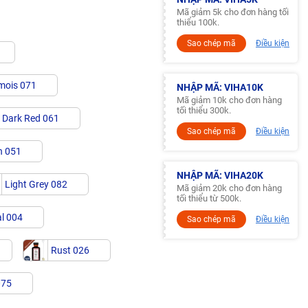
Mã giảm 5k cho đơn hàng tối
thiểu 100k.
Sao chép mã
Điều kiện
mois 071
NHẬP MÃ: VIHA10K
Mã giảm 10k cho đơn hàng
tối thiểu 300k.
Dark Red 061
Sao chép mã
Điều kiện
n 051
NHẬP MÃ: VIHA20K
Light Grey 082
Mã giảm 20k cho đơn hàng
tối thiểu từ 500k.
l 004
Sao chép mã
Điều kiện
Rust 026
075