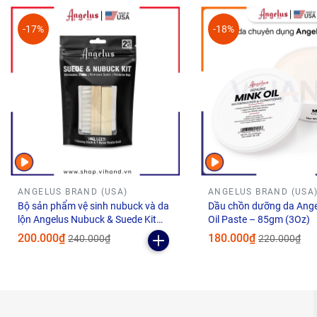
-17%
-18%
Lưu ý:
Đậy nắp khi không sử dụng.
Bảo quản nơi thoáng mát, tránh ánh nắng mặt trời.
Xịt phủ chống nước cho giày
sau
khi nhuộm.
Nhuộm ra phần nhỏ và khuất
trước
khi nhuộm toàn bộ 
Có thể pha với màu
Neutral
để làm loãng màu.
2. Angelus – Thương hiệu nổi tiếng dàn
giới
ANGELUS BRAND (USA)
ANGELUS BRAND (USA
Bộ sản phẩm vệ sinh nubuck và da
Dầu chồn dưỡng da Ange
lộn Angelus Nubuck & Suede Kit
Oil Paste – 85gm (3Oz)
cao cấp
200.000₫
180.000₫
240.000₫
220.000₫