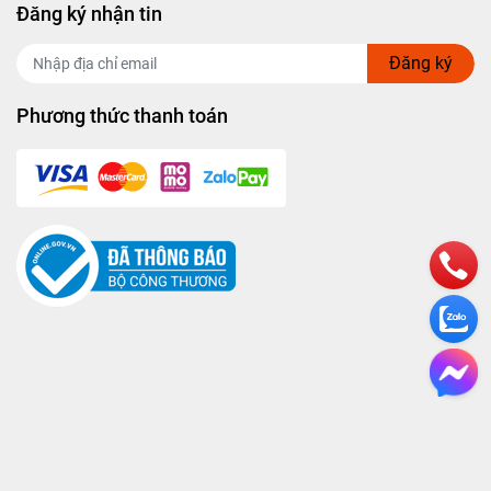
Đăng ký nhận tin
Đăng ký
Phương thức thanh toán
olish và
c giày
nhiều
a có thể