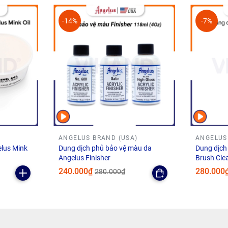
-14%
-7%
giày.
h cho chăm sóc và cá nhân hóa giày trên T
)
ANGELUS BRAND (USA)
ANGELUS
lus Mink
Dung dịch phủ bảo vệ màu da
Dung dịch 
Angelus Finisher
Brush Cle
240.000₫
280.000
280.000₫