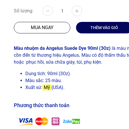
Số lượng:
MUA NGAY
THÊM VÀO GIỎ
Màu nhuộm da Angelus Suede Dye 90ml (3Oz)
là màu 
cồn đến từ thương hiệu Angelus
.
Màu có độ thấm thấu tố
hoặc phục hồi, sửa chữa giày, túi, phụ kiện.
Dung tích: 90ml (3Oz).
Màu sắc: 25 màu.
Xuất sứ:
Mỹ
(USA).
Phương thức thanh toán