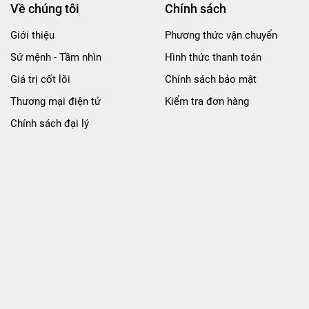
Về chúng tôi
Chính sách
Giới thiệu
Phương thức vận chuyển
Sứ mệnh - Tầm nhìn
Hình thức thanh toán
Giá trị cốt lõi
Chính sách bảo mật
Paul và con trai của ông đã mua lại thương hiệu Angelus Shoe P
Thương mại điện tử
Kiểm tra đơn hàng
rở thành thương hiệu chuyên về dòng sản phẩm custom & chăm só
Chính sách đại lý
California, USA.
 đang không ngừng nổ lực nghiên cứu và cải tiến để cho ra mắt 
 đa nhu cầu của các tín đồ custom trên toàn Thế giới.
Chú
ng t