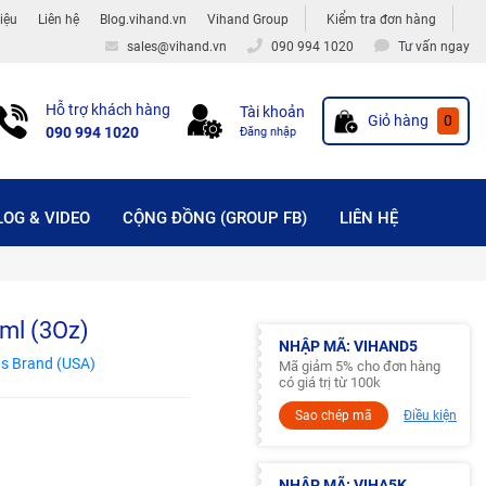
hiệu
Liên hệ
Blog.vihand.vn
Vihand Group
Kiểm tra đơn hàng
sales@vihand.vn
090 994 1020
Tư vấn ngay
Hỗ trợ khách hàng
Tài khoản
Giỏ hàng
0
090 994 1020
Đăng nhập
LOG & VIDEO
CỘNG ĐỒNG (GROUP FB)
LIÊN HỆ
ml (3Oz)
NHẬP MÃ: VIHAND5
s Brand (USA)
Mã giảm 5% cho đơn hàng
có giá trị từ 100k
Sao chép mã
Điều kiện
NHẬP MÃ: VIHA5K