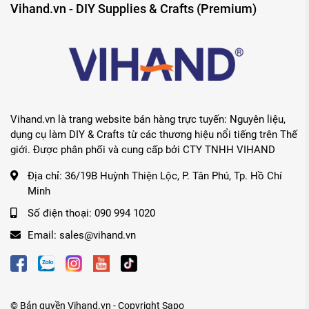
Vihand.vn - DIY Supplies & Crafts (Premium)
Được sáng lập từ
năm 1907
bởi Paul T. Angalos. Năm 1953, 
tiếp tục phát triển thương hiệu này. Hiện nay, Angelus đã t
Vihand.vn là trang website bán hàng trực tuyến: Nguyên liệu,
hàng đầu trên thế giới có nhà máy đặt tại
Santa Fe Springs, 
dụng cụ làm DIY & Crafts từ các thương hiệu nổi tiếng trên Thế
giới. Được phân phối và cung cấp bởi CTY TNHH VIHAND
Trải qua hơn
100 năm hình thành và phát triển
, Angelus vẫn
Địa chỉ:
36/19B Huỳnh Thiện Lộc, P. Tân Phú, Tp. Hồ Chí
dòng sản phẩm mới với chất lượng vượt trội nhằm phục vụ tối
Minh
dễ dàng kể tên các sản phẩm nổi bật như:
• Màu vẽ da, vải Angelus Leather Paint
Số điện thoại:
090 994 1020
• Các dung môi pha màu chuyên dụng
Email:
sales@vihand.vn
• Dung dịch phủ bảo vệ màu Angelus Finisher
• Dung dịch tẩy lớp bảo vệ Angelus Preparer Deglazer
• Màu nhuộm cho da (Leather), da lộn (Suede)
• Các dung dịch chăm sóc và vệ sinh giày
© Bản quyền
Vihand.vn
- Copyright
Sapo