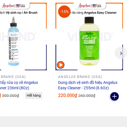
-15%
hế
 BRAND (USA)
ANGELUS BRAND (USA)
tẩy rửa cọ vẽ Angelus
Dung dịch vệ sinh đồ hiệu Angelus
aner 236ml (8Oz)
Easy Cleaner - 255ml (8.6Oz)
₫
220.000₫
300.000₫
260.000₫
Hết hàng