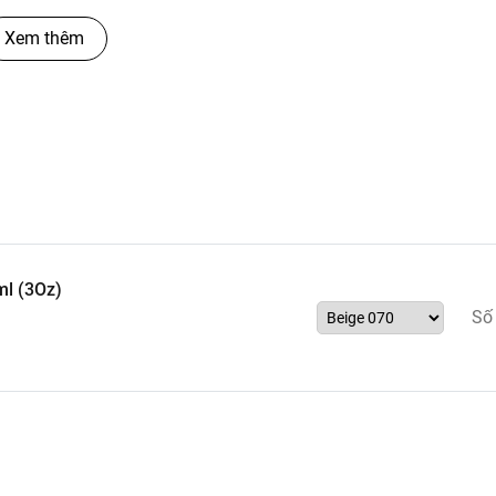
Xem thêm
l (3Oz)
Số