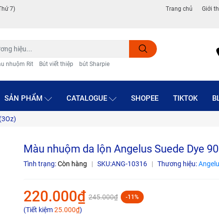
Thứ 7)
Trang chủ
Giới t
u nhuộm Rit
Bút viết thiệp
bút Sharpie
SẢN PHẨM
CATALOGUE
SHOPEE
TIKTOK
B
(3Oz)
Màu nhuộm da lộn Angelus Suede Dye 90
Tình trạng:
Còn hàng
|
SKU:
ANG-10316
|
Thương hiệu:
Angelu
220.000₫
245.000₫
-11%
(Tiết kiệm
25.000₫
)