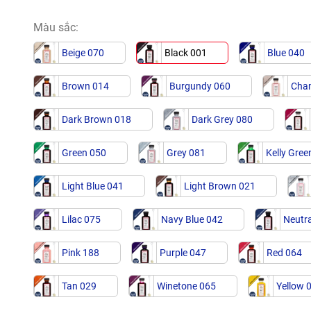
Màu sắc:
Beige 070
Black 001
Blue 040
Brown 014
Burgundy 060
Cha
Dark Brown 018
Dark Grey 080
Green 050
Grey 081
Kelly Gree
Light Blue 041
Light Brown 021
Lilac 075
Navy Blue 042
Neutra
Pink 188
Purple 047
Red 064
Tan 029
Winetone 065
Yellow 