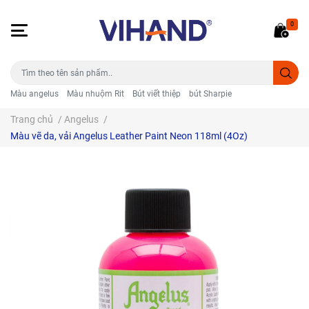
0
Màu angelus
Màu nhuộm Rit
Bút viết thiệp
bút Sharpie
Trang chủ
/
Angelus
/
Màu vẽ da, vải Angelus Leather Paint Neon 118ml (4Oz)