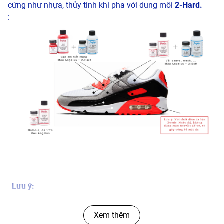
cứng như nhựa, thủy tinh khi pha với dung môi
2-Hard.
:
Lưu ý:
Đậy nắp khi không sử dụng.
Xem thêm
Bảo quản nơi thoáng mát, tránh ánh nắng mặt trời