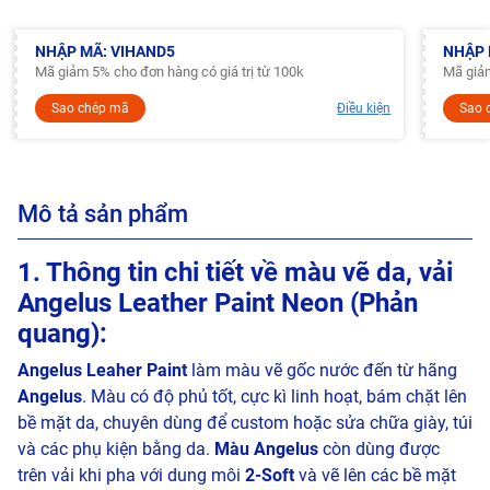
NHẬP MÃ: VIHAND5
NHẬP 
Mã giảm 5% cho đơn hàng có giá trị từ 100k
Mã giảm
Sao chép mã
Điều kiện
Sao 
Mô tả sản phẩm
1. Thông tin chi tiết về màu vẽ da, vải
Angelus Leather Paint Neon (Phản
quang):
Angelus Leaher Paint
làm màu vẽ gốc nước đến từ hãng
Angelus
. Màu có độ phủ tốt, cực kì linh hoạt, bám chặt lên
bề mặt da, chuyên dùng để custom hoặc sửa chữa giày, túi
và các phụ kiện bằng da.
Màu Angelus
còn dùng được
trên vải khi pha với dung môi
2-Soft
và vẽ lên các bề mặt