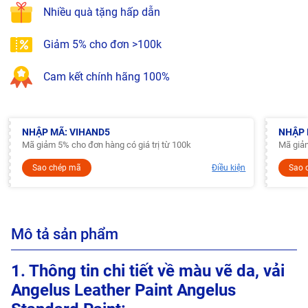
Nhiều quà tặng hấp dẫn
Giảm 5% cho đơn >100k
Cam kết chính hãng 100%
NHẬP MÃ: VIHAND5
NHẬP 
Mã giảm 5% cho đơn hàng có giá trị từ 100k
Mã giảm
Sao chép mã
Điều kiện
Sao 
Mô tả sản phẩm
1. Thông tin chi tiết về màu vẽ da, vải
Angelus Leather Paint Angelus