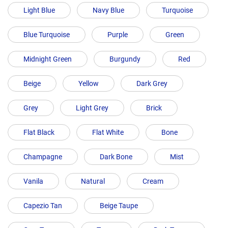
Light Blue
Navy Blue
Turquoise
Blue Turquoise
Purple
Green
Midnight Green
Burgundy
Red
Beige
Yellow
Dark Grey
Grey
Light Grey
Brick
Flat Black
Flat White
Bone
Champagne
Dark Bone
Mist
Vanila
Natural
Cream
Capezio Tan
Beige Taupe