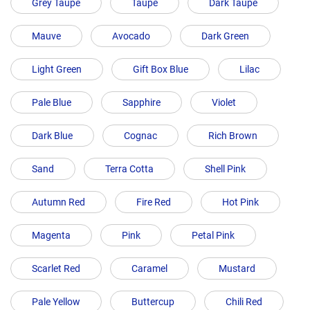
Grey Taupe
Taupe
Dark Taupe
Mauve
Avocado
Dark Green
Light Green
Gift Box Blue
Lilac
Pale Blue
Sapphire
Violet
Dark Blue
Cognac
Rich Brown
Sand
Terra Cotta
Shell Pink
Autumn Red
Fire Red
Hot Pink
Magenta
Pink
Petal Pink
Scarlet Red
Caramel
Mustard
Pale Yellow
Buttercup
Chili Red