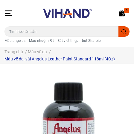
0
Màu angelus
Màu nhuộm Rit
Bút viết thiệp
bút Sharpie
Trang chủ
/
Màu vẽ da
/
Màu vẽ da, vải Angelus Leather Paint Standard 118ml (4Oz)