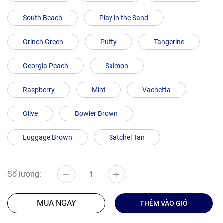
South Beach
Play in the Sand
Grinch Green
Putty
Tangerine
Georgia Peach
Salmon
Raspberry
Mint
Vachetta
Olive
Bowler Brown
Luggage Brown
Satchel Tan
Số lượng:
MUA NGAY
THÊM VÀO GIỎ