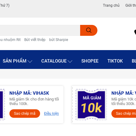
Thứ 7)
Trang chủ
Giới t
u nhuộm Rit
Bút viết thiệp
bút Sharpie
SẢN PHẨM
CATALOGUE
SHOPEE
TIKTOK
B
NHẬP MÃ: VIHA5K
NHẬP MÃ: 
Mã giảm 5k cho đơn hàng tối
Mã giảm 10k 
thiểu 100k.
tối thiểu 300k.
Sao chép mã
Điều kiện
Sao chép m