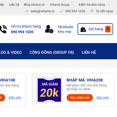
hiệu
Liên hệ
Blog.vihand.vn
Vihand Group
Kiểm tra đơn hàng
sales@vihand.vn
090 994 1020
Tư vấn ngay
Hỗ trợ khách hàng
Tài khoản
Giỏ hàng
0
090 994 1020
Đăng nhập
LOG & VIDEO
CỘNG ĐỒNG (GROUP FB)
LIÊN HỆ
VIHA10K
NHẬP MÃ: VIHA20K
cho đơn hàng
Mã giảm 20k cho đơn hàng
tối thiểu từ 500k.
ã
Điều kiện
Sao chép mã
Điều kiện