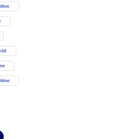
ellow
e
rlet
ine
Wine