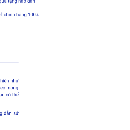
quà tặng hấp dẫn
t chính hãng 100%
nhiên như
theo mong
ạn có thể
g dẫn sử