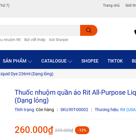
Thứ 7)
Trang chủ
Giới t
u nhuộm Rit
Bút viết thiệp
bút Sharpie
SẢN PHẨM
CATALOGUE
SHOPEE
TIKTOK
B
iquid Dye 236ml (Dạng lỏng)
Thuốc nhuộm quần áo Rit All-Purpose Li
(Dạng lỏng)
Tình trạng:
Còn hàng
|
SKU:
RIT-00002
|
Thương hiệu:
Rit (USA
260.000₫
295.000₫
-12%