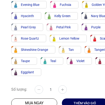
Evening Blue
Fuchsia
Golden Y
Hyacinth
Kelly Green
Navy Blu
Pearl Grey
Petal Pink
Purple
Rose Quartz
Lemon Yellow
Sca
Shineshine Orange
Tan
Tanger
Taupe
Teal
Violet
Eggplant
Số lượng:
MUA NGAY
THÊM VÀO GIỎ