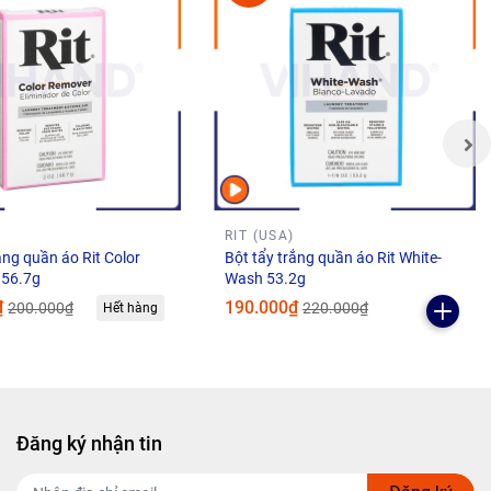
RIT (USA)
ắng quần áo Rit Color
Bột tẩy trắng quần áo Rit White-
 56.7g
Wash 53.2g
₫
190.000₫
200.000₫
220.000₫
Hết hàng
ậm, thêm
Đăng ký nhận tin
i màu sắc
ải cũ đến