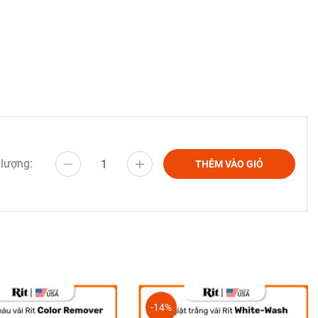
 chuẩn bị
thau nhựa
oặc len.
 lượng:
THÊM VÀO GIỎ
ng khoảng
-14%