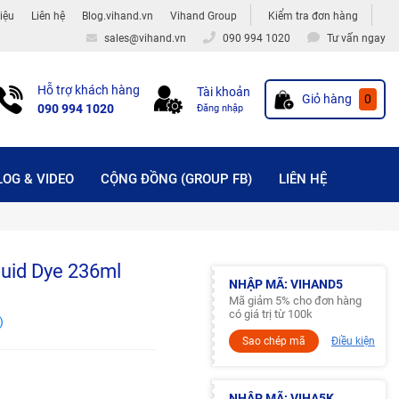
hiệu
Liên hệ
Blog.vihand.vn
Vihand Group
Kiểm tra đơn hàng
sales@vihand.vn
090 994 1020
Tư vấn ngay
Hỗ trợ khách hàng
Tài khoản
Giỏ hàng
0
090 994 1020
Đăng nhập
LOG & VIDEO
CỘNG ĐỒNG (GROUP FB)
LIÊN HỆ
quid Dye 236ml
NHẬP MÃ: VIHAND5
Mã giảm 5% cho đơn hàng
có giá trị từ 100k
)
Sao chép mã
Điều kiện
NHẬP MÃ: VIHA5K