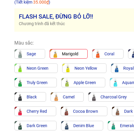
(Tiết kiệm
35.000₫
)
FLASH SALE, ĐỪNG BỎ LỠ!!
Chương trình đã kết thúc
Màu sắc:
Sage
Marigold
Coral
Neon Green
Neon Yellow
Royal
Truly Green
Apple Green
Aquam
Black
Camel
Charcoal Grey
Cherry Red
Cocoa Brown
Dark
Dark Green
Denim Blue
Emeral