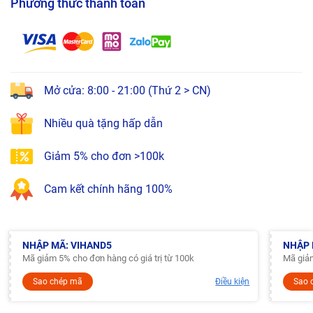
Phương thức thanh toán
Mở cửa: 8:00 - 21:00 (Thứ 2 > CN)
Nhiều quà tặng hấp dẫn
Giảm 5% cho đơn >100k
Cam kết chính hãng 100%
NHẬP MÃ: VIHAND5
NHẬP 
Mã giảm 5% cho đơn hàng có giá trị từ 100k
Mã giảm
Sao chép mã
Điều kiện
Sao 