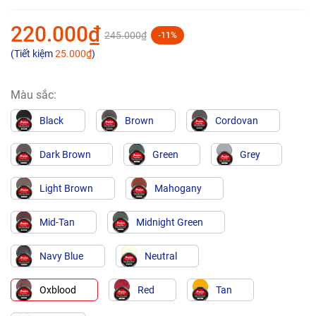
220.000₫
245.000₫
-11%
(Tiết kiệm
25.000₫
)
Màu sắc:
Black
Brown
Cordovan
Dark Brown
Green
Grey
Light Brown
Mahogany
Mid-Tan
Midnight Green
Navy Blue
Neutral
Oxblood
Red
Tan