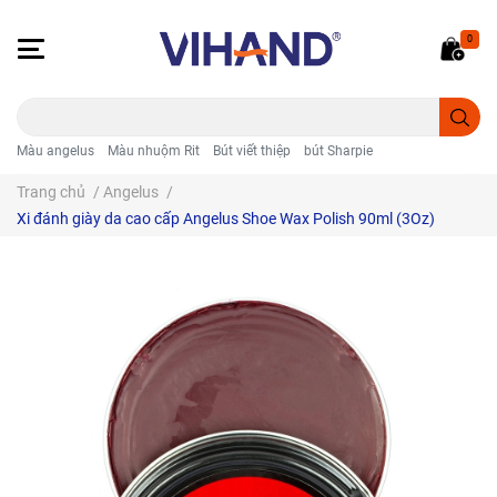
0
Màu angelus
Màu nhuộm Rit
Bút viết thiệp
bút Sharpie
Trang chủ
/
Angelus
/
Xi đánh giày da cao cấp Angelus Shoe Wax Polish 90ml (3Oz)