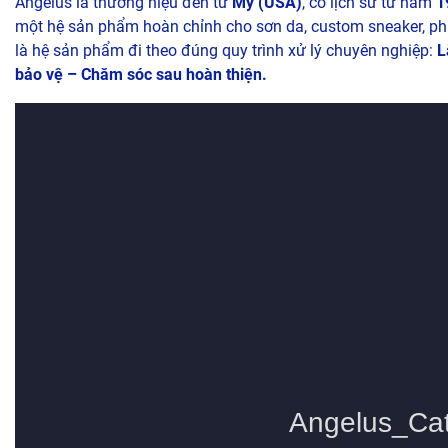
Angelus là thương hiệu đến từ
Mỹ (USA)
, có lịch sử từ năm
1
một hệ sản phẩm hoàn chỉnh cho sơn da, custom sneaker, ph
là hệ sản phẩm đi theo đúng quy trình xử lý chuyên nghiệp:
L
bảo vệ – Chăm sóc sau hoàn thiện.