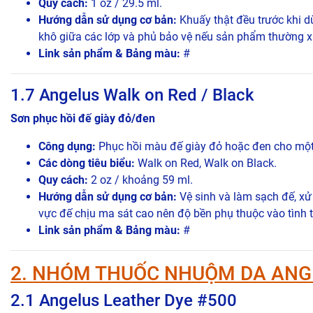
Quy cách:
1 oz / 29.5 ml.
Hướng dẫn sử dụng cơ bản:
Khuấy thật đều trước khi dù
khô giữa các lớp và phủ bảo vệ nếu sản phẩm thường 
Link sản phẩm & Bảng màu:
#
1.7 Angelus Walk on Red / Black
Sơn phục hồi đế giày đỏ/đen
Công dụng:
Phục hồi màu đế giày đỏ hoặc đen cho một 
Các dòng tiêu biểu:
Walk on Red, Walk on Black.
Quy cách:
2 oz / khoảng 59 ml.
Hướng dẫn sử dụng cơ bản:
Vệ sinh và làm sạch đế, xử
vực đế chịu ma sát cao nên độ bền phụ thuộc vào tình 
Link sản phẩm & Bảng màu:
#
2. NHÓM THUỐC NHUỘM DA ANG
2.1 Angelus Leather Dye #500