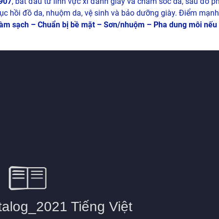
907
, bắt đầu từ lĩnh vực xi đánh giày và chăm sóc da, sau đó ph
ục hồi đồ da, nhuộm da, vệ sinh và bảo dưỡng giày. Điểm mạn
àm sạch – Chuẩn bị bề mặt – Sơn/nhuộm – Pha dung môi nếu