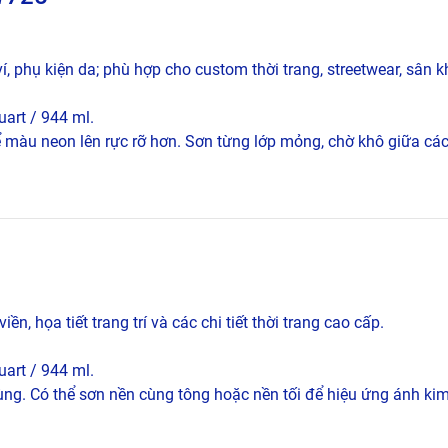
í, phụ kiện da; phù hợp cho custom thời trang, streetwear, sân kh
uart / 944 ml.
 màu neon lên rực rỡ hơn. Sơn từng lớp mỏng, chờ khô giữa các
iền, họa tiết trang trí và các chi tiết thời trang cao cấp.
uart / 944 ml.
ng. Có thể sơn nền cùng tông hoặc nền tối để hiệu ứng ánh kim