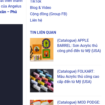
át triển thành
TikTok
h của Angelus
Blog & Video
 cần – Phủ
Cộng đồng (Group FB)
Liên hệ
TIN LIÊN QUAN
(Catalogue) APPLE
BARREL: Sơn Acrylic thủ
công phổ đến từ Mỹ (USA)
(Catalogue) FOLKART:
Màu Acrylic thủ công cao
cấp đến từ Mỹ (USA)
(Catalogue) MOD PODGE: