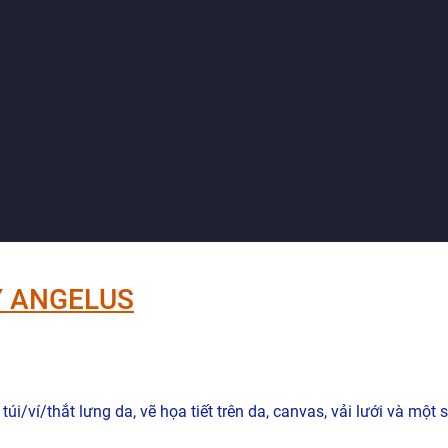
Y ANGELUS
i/ví/thắt lưng da, vẽ họa tiết trên da, canvas, vải lưới và một 