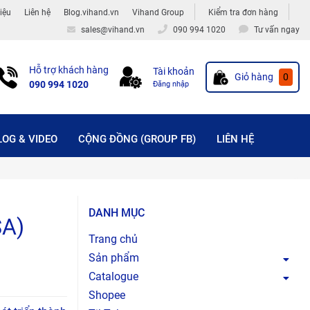
hiệu
Liên hệ
Blog.vihand.vn
Vihand Group
Kiểm tra đơn hàng
sales@vihand.vn
090 994 1020
Tư vấn ngay
Hỗ trợ khách hàng
Tài khoản
Giỏ hàng
0
090 994 1020
Đăng nhập
LOG & VIDEO
CỘNG ĐỒNG (GROUP FB)
LIÊN HỆ
DANH MỤC
SA)
Trang chủ
Sản phẩm
Catalogue
Shopee