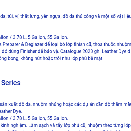
, túi, ví, thắt lưng, yên ngựa, đồ da thủ công và một số vật li
llon / 3.78 L, 5 Gallon, 55 Gallon.
Preparer & Deglazer để loại bỏ lớp finish cũ, thoa thuốc nhuộ
u đó dùng Finisher để bảo vệ. Catalogue 2023 ghi Leather Dye đ
ông bong, không nứt hoặc trôi như lớp phủ bề mặt.
 Series
 sản xuất đồ da, nhuộm nhúng hoặc các dự án cần độ thấm m
eather Dye.
llon / 3.78 L, 5 Gallon, 55 Gallon.
 kinh nghiệm. Làm sạch và tẩy lớp phủ cũ, nhuộm theo từng l