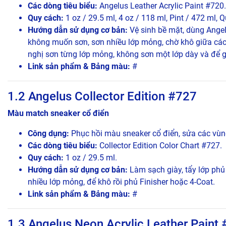
Các dòng tiêu biểu:
Angelus Leather Acrylic Paint #720.
Quy cách:
1 oz / 29.5 ml, 4 oz / 118 ml, Pint / 472 ml, Q
Hướng dẫn sử dụng cơ bản:
Vệ sinh bề mặt, dùng Angel
không muốn sơn, sơn nhiều lớp mỏng, chờ khô giữa các
nghị sơn từng lớp mỏng, không sơn một lớp dày và để g
Link sản phẩm & Bảng màu:
#
1.2 Angelus Collector Edition #727
Màu match sneaker cổ điển
Công dụng:
Phục hồi màu sneaker cổ điển, sửa các vùng
Các dòng tiêu biểu:
Collector Edition Color Chart #727.
Quy cách:
1 oz / 29.5 ml.
Hướng dẫn sử dụng cơ bản:
Làm sạch giày, tẩy lớp phủ
nhiều lớp mỏng, để khô rồi phủ Finisher hoặc 4-Coat.
Link sản phẩm & Bảng màu:
#
1.3 Angelus Neon Acrylic Leather Paint