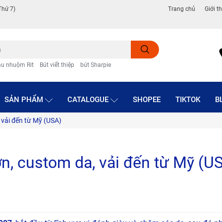
Thứ 7)
Trang chủ
Giới t
u nhuộm Rit
Bút viết thiệp
bút Sharpie
SẢN PHẨM
CATALOGUE
SHOPEE
TIKTOK
B
vải đến từ Mỹ (USA)
, custom da, vải đến từ Mỹ (U