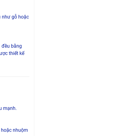
ệu như gỗ hoặc
m đều bằng
ược thiết kế
àu mạnh.
ớp hoặc nhuộm