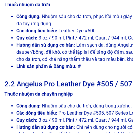
Thuốc nhuộm da trơn
Công dụng:
Nhuộm sâu cho da trơn, phục hồi màu giày da
đá tùy ứng dụng.
Các dòng tiêu biểu:
Leather Dye #500.
Quy cách:
3 oz / 90 ml, Pint / 472 ml, Quart / 944 ml, Ga
Hướng dẫn sử dụng cơ bản:
Làm sạch da, dùng Angelus 
dauber/bông, để khô, có thể lặp lại để tăng độ đậm, sa
cho da trơn, có khả năng thẩm thấu và tạo màu bền, kh
Link sản phẩm & Bảng màu:
#
2.2 Angelus Pro Leather Dye #505 / 507
Thuốc nhuộm da chuyên nghiệp
Công dụng:
Nhuộm sâu cho da trơn, dùng trong xưởng,
Các dòng tiêu biểu:
Pro Leather Dye #505, 507 Series L
Quy cách:
3 oz / 90 ml, Pint / 472 ml, Quart / 944 ml, Ga
Hướng dẫn sử dụng cơ bản:
Chỉ nên dùng cho người có