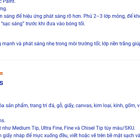
c Paint.
ờng.
n sáng để hiệu ứng phát sáng rõ hơn. Phủ 2–3 lớp mỏng, để kh
“sạc sáng” trước khi đưa vào bóng tối.
g mạnh và phát sáng nhẹ trong môi trường tối; lớp nền trắng gi
L
s
hóa sản phẩm, trang trí đá, gỗ, giấy, canvas, kim loại, kính, gốm, 
ns.
t như Medium Tip, Ultra Fine, Fine và Chisel Tip tùy màu/SKU.
n giấy nháp để mực xuống đều, viết hoặc vẽ trên bề mặt sạch v