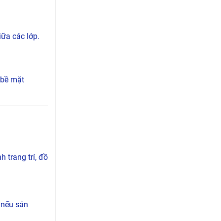
ữa các lớp.
r bề mặt
 trang trí, đồ
 nếu sản