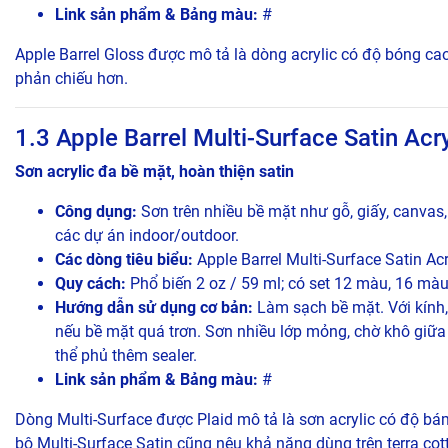
Link sản phẩm & Bảng màu:
#
Apple Barrel Gloss được mô tả là dòng acrylic có độ bóng ca
phản chiếu hơn.
1.3 Apple Barrel Multi-Surface Satin Acry
Sơn acrylic đa bề mặt, hoàn thiện satin
Công dụng:
Sơn trên nhiều bề mặt như gỗ, giấy, canvas, 
các dự án indoor/outdoor.
Các dòng tiêu biểu:
Apple Barrel Multi-Surface Satin Acr
Quy cách:
Phổ biến 2 oz / 59 ml; có set 12 màu, 16 màu
Hướng dẫn sử dụng cơ bản:
Làm sạch bề mặt. Với kính,
nếu bề mặt quá trơn. Sơn nhiều lớp mỏng, chờ khô giữa 
thể phủ thêm sealer.
Link sản phẩm & Bảng màu:
#
Dòng Multi-Surface được Plaid mô tả là sơn acrylic có độ bám
bộ Multi-Surface Satin cũng nêu khả năng dùng trên terra cotta, 