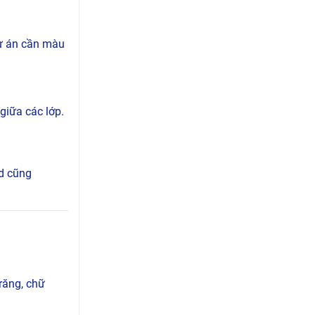
dự án cần màu
giữa các lớp.
id cũng
răng, chữ