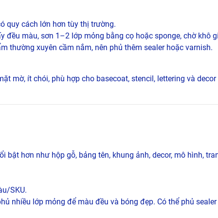
ó quy cách lớn hơn tùy thị trường.
y đều màu, sơn 1–2 lớp mỏng bằng cọ hoặc sponge, chờ khô gi
hẩm thường xuyên cầm nắm, nên phủ thêm sealer hoặc varnish.
ặt mờ, ít chói, phù hợp cho basecoat, stencil, lettering và deco
ật hơn như hộp gỗ, bảng tên, khung ảnh, decor, mô hình, tranh
màu/SKU.
phủ nhiều lớp mỏng để màu đều và bóng đẹp. Có thể phủ sealer