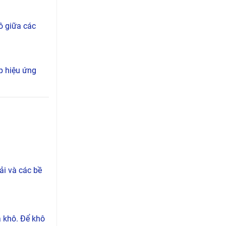
ô giữa các
úp hiệu ứng
vải và các bề
à khô. Để khô