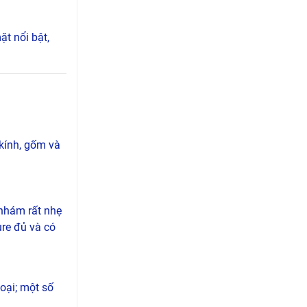
t nổi bật,
 kính, gốm và
 nhám rất nhẹ
ure đủ và có
oại; một số