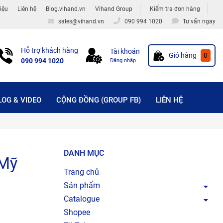
hiệu
Liên hệ
Blog.vihand.vn
Vihand Group
Kiểm tra đơn hàng
sales@vihand.vn
090 994 1020
Tư vấn ngay
Hỗ trợ khách hàng
Tài khoản
Giỏ hàng
0
090 994 1020
Đăng nhập
LOG & VIDEO
CỘNG ĐỒNG (GROUP FB)
LIÊN HỆ
DANH MỤC
 Mỹ
Trang chủ
Sản phẩm
Catalogue
Shopee