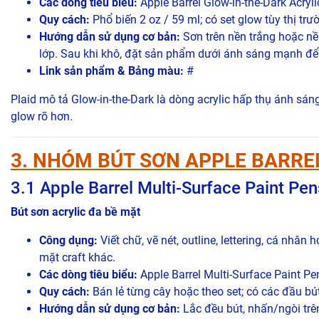
Các dòng tiêu biểu:
Apple Barrel Glow-in-the-Dark Acryli
Quy cách:
Phổ biến 2 oz / 59 ml; có set glow tùy thị trư
Hướng dẫn sử dụng cơ bản:
Sơn trên nền trắng hoặc nề
lớp. Sau khi khô, đặt sản phẩm dưới ánh sáng mạnh để 
Link sản phẩm & Bảng màu:
#
Plaid mô tả Glow-in-the-Dark là dòng acrylic hấp thụ ánh sán
glow rõ hơn.
3. NHÓM BÚT SƠN APPLE BARRE
3.1 Apple Barrel Multi-Surface Paint Pen
Bút sơn acrylic đa bề mặt
Công dụng:
Viết chữ, vẽ nét, outline, lettering, cá nhân 
mặt craft khác.
Các dòng tiêu biểu:
Apple Barrel Multi-Surface Paint Pe
Quy cách:
Bán lẻ từng cây hoặc theo set; có các đầu bú
Hướng dẫn sử dụng cơ bản:
Lắc đều bút, nhấn/ngòi trê