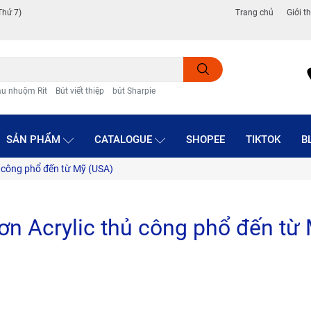
Thứ 7)
Trang chủ
Giới t
u nhuộm Rit
Bút viết thiệp
bút Sharpie
SẢN PHẨM
CATALOGUE
SHOPEE
TIKTOK
B
 công phổ đến từ Mỹ (USA)
n Acrylic thủ công phổ đến từ