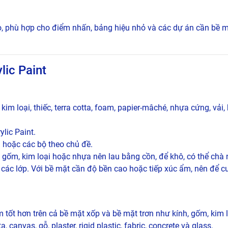
o, phù hợp cho điểm nhấn, bảng hiệu nhỏ và các dự án cần bề mặ
lic Paint
kim loại, thiếc, terra cotta, foam, papier-mâché, nhựa cứng, vải,
ylic Paint.
 hoặc các bộ theo chủ đề.
 gốm, kim loại hoặc nhựa nên lau bằng cồn, để khô, có thể chà
các lớp. Với bề mặt cần độ bền cao hoặc tiếp xúc ẩm, nên để c
 tốt hơn trên cả bề mặt xốp và bề mặt trơn như kính, gốm, kim l
canvas, gỗ, plaster, rigid plastic, fabric, concrete và glass.