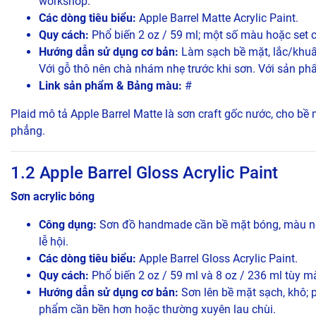
workshop.
Các dòng tiêu biểu:
Apple Barrel Matte Acrylic Paint.
Quy cách:
Phổ biến 2 oz / 59 ml; một số màu hoặc set c
Hướng dẫn sử dụng cơ bản:
Làm sạch bề mặt, lắc/khuấ
Với gỗ thô nên chà nhám nhẹ trước khi sơn. Với sản p
Link sản phẩm & Bảng màu:
#
Plaid mô tả Apple Barrel Matte là sơn craft gốc nước, cho bề m
phẳng.
1.2 Apple Barrel Gloss Acrylic Paint
Sơn acrylic bóng
Công dụng:
Sơn đồ handmade cần bề mặt bóng, màu nổi b
lễ hội.
Các dòng tiêu biểu:
Apple Barrel Gloss Acrylic Paint.
Quy cách:
Phổ biến 2 oz / 59 ml và 8 oz / 236 ml tùy 
Hướng dẫn sử dụng cơ bản:
Sơn lên bề mặt sạch, khô; 
phẩm cần bền hơn hoặc thường xuyên lau chùi.